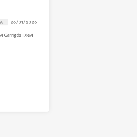
CA
26/01/2026
i Garrigós i Xevi