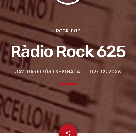
ROCK-POP
Ràdio Rock 625
JAVI GARRIGÓS I XEVI BACA
02/02/2026
e la ruta de la seda
email
share