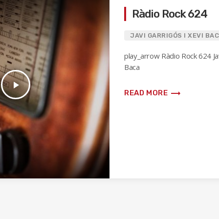
Ràdio Rock 624
JAVI GARRIGÓS I XEVI BA
play_arrow Ràdio Rock 624 Jav
Baca
play_arrow
trending_flat
READ MORE