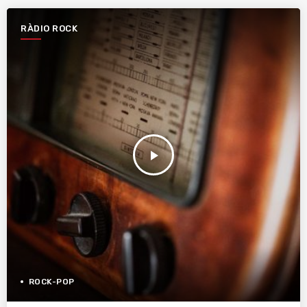
RÀDIO ROCK
play_arrow
ROCK-POP