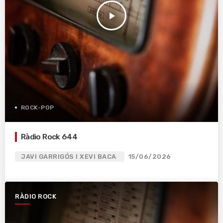
play_arrow
ROCK-POP
Ràdio Rock 644
JAVI GARRIGÓS I XEVI BACA
15/06/2026
RÀDIO ROCK