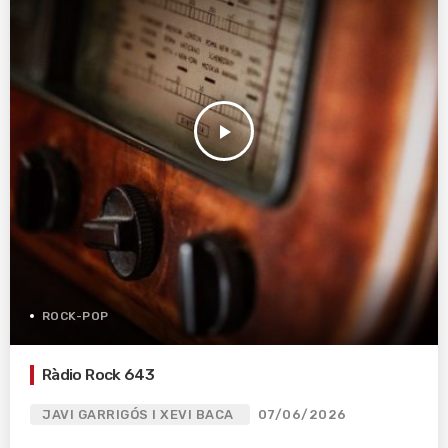
play_arrow
ROCK-POP
Ràdio Rock 643
JAVI GARRIGÓS I XEVI BACA
07/06/2026