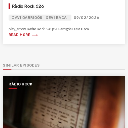
Ràdio Rock 626
JAVI GARRIGÓS I XEVI BACA
09/02/2026
play_arrow Ràdio Rock 626 Javi Garrigós i Xevi Baca
trending_flat
READ MORE
SIMILAR EPISODES
RÀDIO ROCK