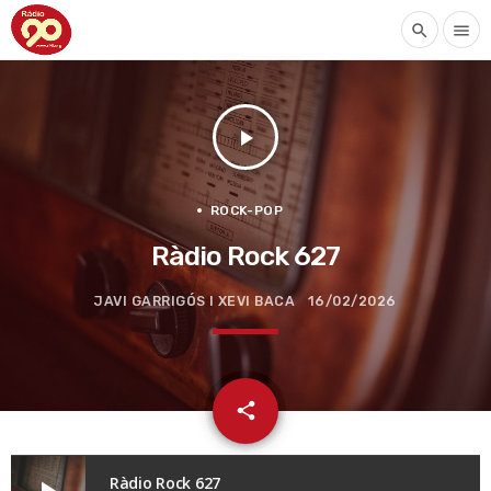
search
menu
play_arrow
ROCK-POP
Ràdio Rock 627
JAVI GARRIGÓS I XEVI BACA
16/02/2026
email
share
Ràdio Rock 627