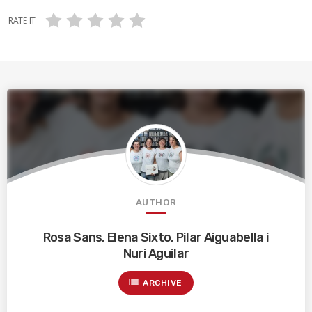
RATE IT
AUTHOR
Rosa Sans, Elena Sixto, Pilar Aiguabella i
Nuri Aguilar
list
ARCHIVE