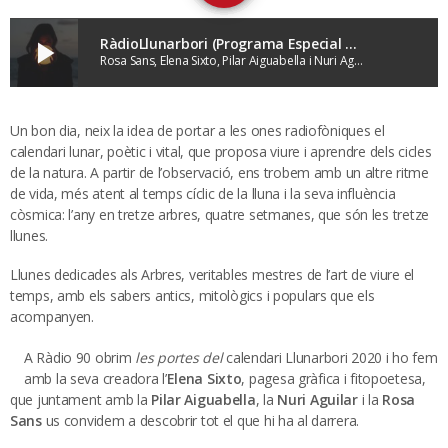
RàdioLlunarbori (Programa Especial De Presentació)
play_arrow
Rosa Sans, Elena Sixto, Pilar Aiguabella i Nuri Aguilar
Un bon dia, neix la idea de portar a les ones radiofòniques el
calendari lunar, poètic i vital, que proposa viure i aprendre dels cicles
de la natura. A partir de l’observació, ens trobem amb un altre ritme
de vida, més atent al temps cíclic de la lluna i la seva influència
còsmica: l’any en tretze arbres, quatre setmanes, que són les tretze
llunes.
Llunes dedicades als Arbres, veritables mestres de l’art de viure el
temps, amb els sabers antics, mitològics i populars que els
acompanyen.
A Ràdio 90 obrim
les portes del
calendari Llunarbori 2020 i ho fem
amb la seva creadora l’
Elena Sixto
, pagesa gràfica i fitopoetesa,
que juntament amb la
Pilar Aiguabella
, la
Nuri Aguilar
i la
Rosa
Sans
us convidem a descobrir tot el que hi ha al darrera.