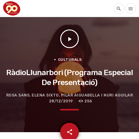
search
menu
play_arrow
CULTURALS
RàdioLlunarbori (Programa Especial
De Presentació)
ROSA SANS, ELENA SIXTO, PILAR AIGUABELLA I NURI AGUILAR
28/12/2019
256
email
share