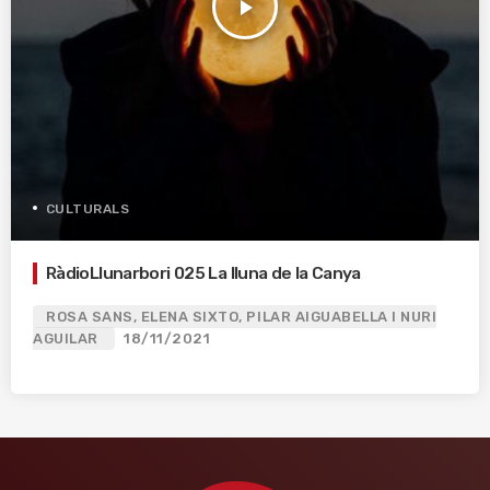
play_arrow
CULTURALS
RàdioLlunarbori 025 La lluna de la Canya
ROSA SANS, ELENA SIXTO, PILAR AIGUABELLA I NURI
AGUILAR
18/11/2021