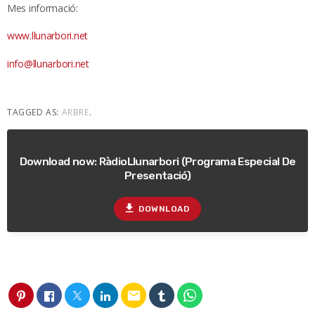
Mes informació:
www.llunarbori.net
info@llunarbori.net
TAGGED AS:
ARBRE
.
Download now: RàdioLlunarbori (Programa Especial De
Presentació)
file_download
DOWNLOAD
email