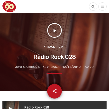
search
menu
play_arrow
ROCK-POP
Ràdio Rock 028
JAVI GARRIGÓS I XEVI BACA
12/12/2010
77
email
share
Ràdio Rock 028