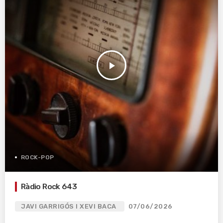
play_arrow
ROCK-POP
Ràdio Rock 643
JAVI GARRIGÓS I XEVI BACA
07/06/2026