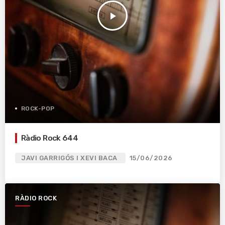
play_arrow
ROCK-POP
Ràdio Rock 644
JAVI GARRIGÓS I XEVI BACA
15/06/2026
RÀDIO ROCK