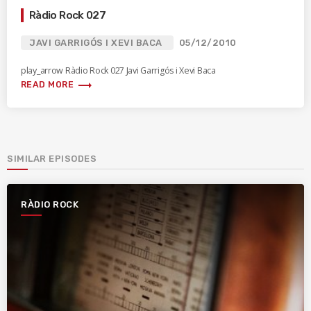
Ràdio Rock 027
JAVI GARRIGÓS I XEVI BACA
05/12/2010
play_arrow Ràdio Rock 027 Javi Garrigós i Xevi Baca
trending_flat
READ MORE
SIMILAR EPISODES
RÀDIO ROCK