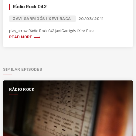
Ràdio Rock 042
JAVI GARRIGÓS I XEVI BACA
20/03/2011
play_arrow Ràdio Rock 042 Javi Garrigós i Xevi Baca
trending_flat
READ MORE
SIMILAR EPISODES
RÀDIO ROCK