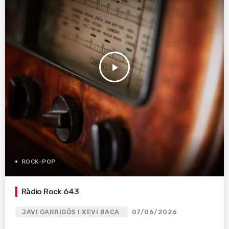
play_arrow
ROCK-POP
Ràdio Rock 643
JAVI GARRIGÓS I XEVI BACA
07/06/2026