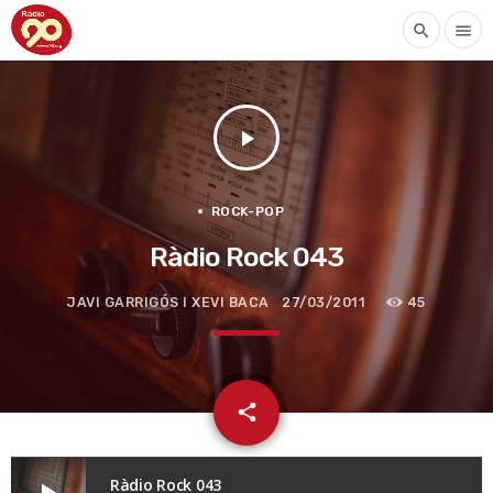
search
menu
play_arrow
ROCK-POP
Ràdio Rock 043
JAVI GARRIGÓS I XEVI BACA
27/03/2011
45
email
share
Ràdio Rock 043