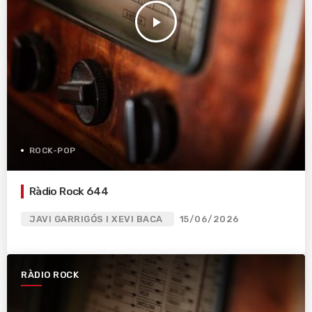
play_arrow
ROCK-POP
Ràdio Rock 644
JAVI GARRIGÓS I XEVI BACA
15/06/2026
RÀDIO ROCK