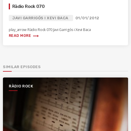
Ràdio Rock 070
JAVI GARRIGÓS I XEVI BACA
01/01/2012
play_arrow Ràdio Rock 070 Javi Garrigós i Xevi Baca
trending_flat
READ MORE
SIMILAR EPISODES
RÀDIO ROCK