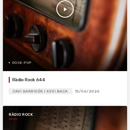
play_arrow
ROCK-POP
Ràdio Rock 644
JAVI GARRIGÓS I XEVI BACA
15/06/2026
RÀDIO ROCK