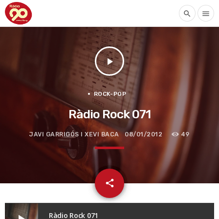
search
menu
play_arrow
ROCK-POP
Ràdio Rock 071
JAVI GARRIGÓS I XEVI BACA
08/01/2012
49
email
share
Ràdio Rock 071