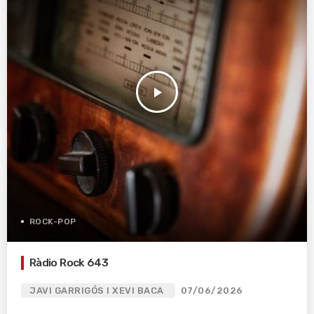
play_arrow
ROCK-POP
Ràdio Rock 643
JAVI GARRIGÓS I XEVI BACA
07/06/2026