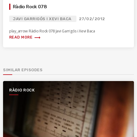
Ràdio Rock 078
JAVI GARRIGÓS I XEVI BACA
27/02/2012
play_arrow Ràdio Rock 078 Javi Garrigós i Xevi Baca
trending_flat
READ MORE
SIMILAR EPISODES
RÀDIO ROCK