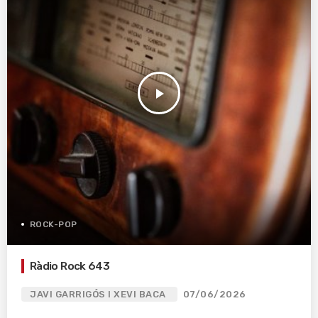
play_arrow
ROCK-POP
Ràdio Rock 643
JAVI GARRIGÓS I XEVI BACA
07/06/2026