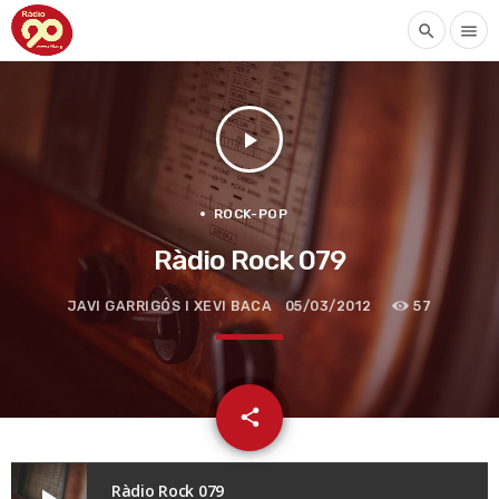
search
menu
play_arrow
ROCK-POP
Ràdio Rock 079
JAVI GARRIGÓS I XEVI BACA
05/03/2012
57
email
share
Ràdio Rock 079