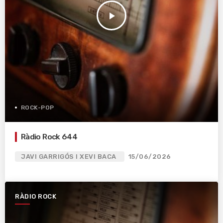
play_arrow
ROCK-POP
Ràdio Rock 644
JAVI GARRIGÓS I XEVI BACA
15/06/2026
RÀDIO ROCK