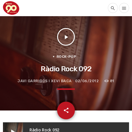
search
menu
play_arrow
ROCK-POP
Ràdio Rock 092
JAVI GARRIGÓS I XEVI BACA
02/06/2012
81
email
share
Ràdio Rock 092