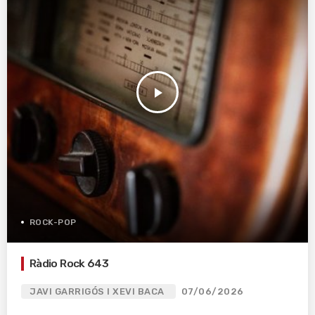
play_arrow
ROCK-POP
Ràdio Rock 643
JAVI GARRIGÓS I XEVI BACA
07/06/2026