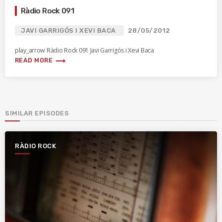
Ràdio Rock 091
JAVI GARRIGÓS I XEVI BACA
28/05/2012
play_arrow Ràdio Rock 091 Javi Garrigós i Xevi Baca
trending_flat
READ MORE
SIMILAR EPISODES
RÀDIO ROCK