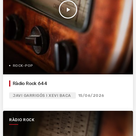
play_arrow
ROCK-POP
Ràdio Rock 644
JAVI GARRIGÓS I XEVI BACA
15/06/2026
RÀDIO ROCK