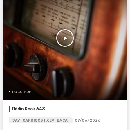
play_arrow
ROCK-POP
Ràdio Rock 643
JAVI GARRIGÓS I XEVI BACA
07/06/2026