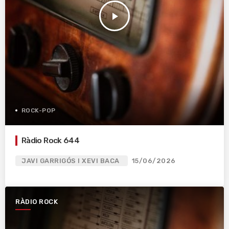
play_arrow
ROCK-POP
Ràdio Rock 644
JAVI GARRIGÓS I XEVI BACA
15/06/2026
RÀDIO ROCK