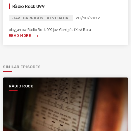
Ràdio Rock 099
JAVI GARRIGÓS I XEVI BACA
20/10/2012
play_arrow Ràdio Rock 099 Javi Garrigós i Xevi Baca
trending_flat
READ MORE
SIMILAR EPISODES
RÀDIO ROCK