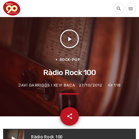
search
menu
play_arrow
ROCK-POP
Ràdio Rock 100
JAVI GARRIGÓS I XEVI BACA
27/10/2012
118
email
share
Ràdio Rock 100