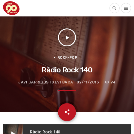
search
menu
play_arrow
ROCK-POP
Ràdio Rock 140
JAVI GARRIGÓS I XEVI BACA
02/11/2013
94
email
share
Ràdio Rock 140