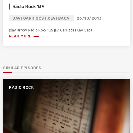
Ràdio Rock 139
JAVI GARRIGÓS I XEVI BACA
26/10/2013
play_arrow Ràdio Rock 139 Javi Garrigós i Xevi Baca
trending_flat
READ MORE
SIMILAR EPISODES
RÀDIO ROCK