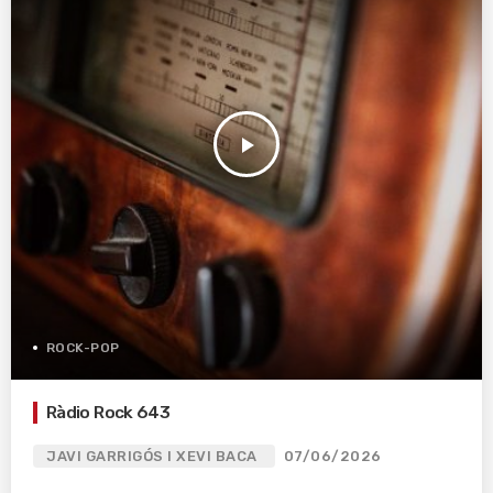
play_arrow
ROCK-POP
Ràdio Rock 643
JAVI GARRIGÓS I XEVI BACA
07/06/2026