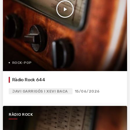
play_arrow
ROCK-POP
Ràdio Rock 644
JAVI GARRIGÓS I XEVI BACA
15/06/2026
RÀDIO ROCK