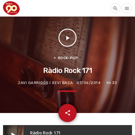
search
menu
play_arrow
ROCK-POP
Ràdio Rock 171
JAVI GARRIGÓS I XEVI BACA
07/06/2014
33
email
share
Ràdio Rock 171