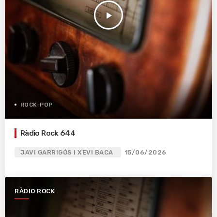
play_arrow
ROCK-POP
Ràdio Rock 644
JAVI GARRIGÓS I XEVI BACA
15/06/2026
RÀDIO ROCK