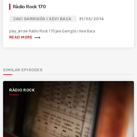
Ràdio Rock 170
JAVI GARRIGÓS I XEVI BACA
31/05/2014
play_arrow Ràdio Rock 170 Javi Garrigós i Xevi Baca
trending_flat
READ MORE
SIMILAR EPISODES
RÀDIO ROCK