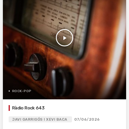
play_arrow
ROCK-POP
Ràdio Rock 643
JAVI GARRIGÓS I XEVI BACA
07/06/2026