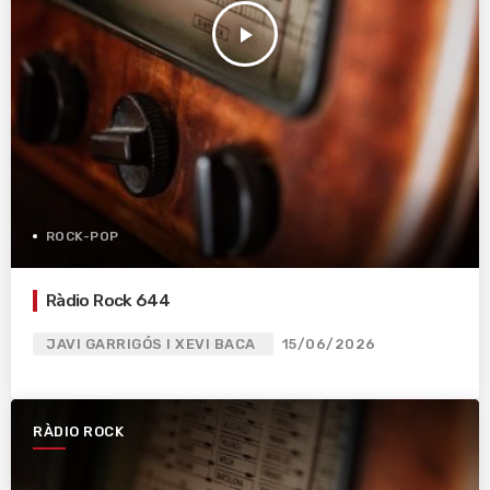
play_arrow
ROCK-POP
Ràdio Rock 644
JAVI GARRIGÓS I XEVI BACA
15/06/2026
RÀDIO ROCK