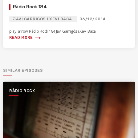
Ràdio Rock 184
JAVI GARRIGÓS I XEVI BACA
06/12/2014
play_arrow Ràdio Rock 184 Javi Garrigós i Xevi Baca
trending_flat
READ MORE
SIMILAR EPISODES
RÀDIO ROCK