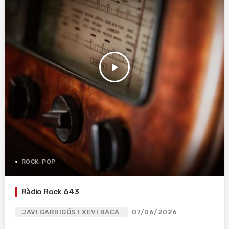
play_arrow
ROCK-POP
Ràdio Rock 643
JAVI GARRIGÓS I XEVI BACA
07/06/2026