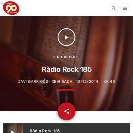
search
menu
play_arrow
ROCK-POP
Ràdio Rock 185
JAVI GARRIGÓS I XEVI BACA
13/12/2014
40
email
share
Ràdio Rock 185