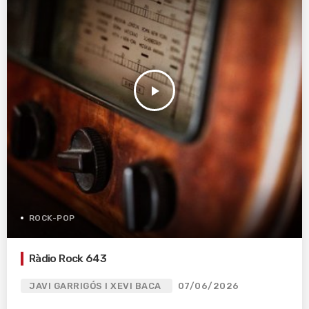
play_arrow
ROCK-POP
Ràdio Rock 643
JAVI GARRIGÓS I XEVI BACA
07/06/2026