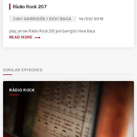
Ràdio Rock 207
JAVI GARRIGÓS I XEVI BACA
16/05/2015
play_arrow Ràdio Rock 207 Javi Garrigós i Xevi Baca
trending_flat
READ MORE
SIMILAR EPISODES
RÀDIO ROCK