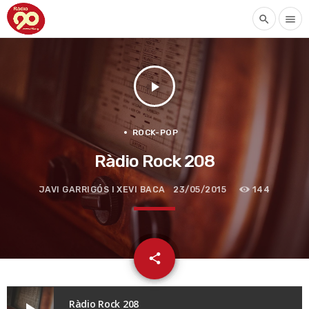
search
menu
play_arrow
ROCK-POP
Ràdio Rock 208
JAVI GARRIGÓS I XEVI BACA
23/05/2015
144
email
share
Ràdio Rock 208