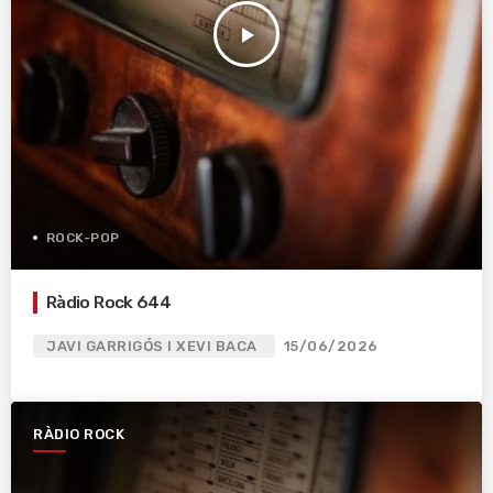
play_arrow
ROCK-POP
Ràdio Rock 644
JAVI GARRIGÓS I XEVI BACA
15/06/2026
RÀDIO ROCK