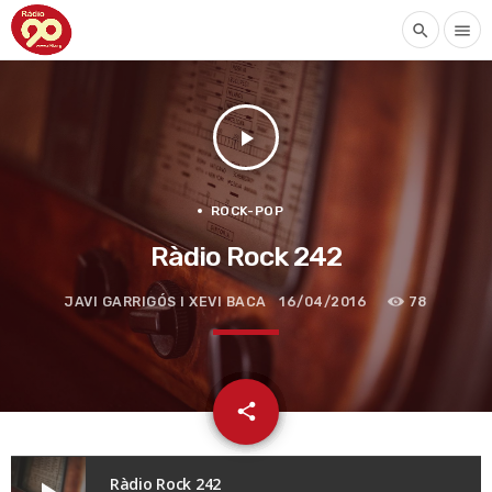
search
menu
play_arrow
ROCK-POP
Ràdio Rock 242
JAVI GARRIGÓS I XEVI BACA
16/04/2016
78
email
share
Ràdio Rock 242