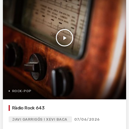
play_arrow
ROCK-POP
Ràdio Rock 643
JAVI GARRIGÓS I XEVI BACA
07/06/2026