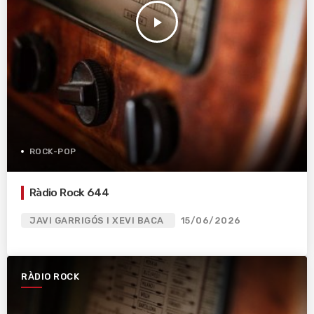
play_arrow
ROCK-POP
Ràdio Rock 644
JAVI GARRIGÓS I XEVI BACA
15/06/2026
RÀDIO ROCK