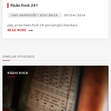
Ràdio Rock 241
JAVI GARRIGÓS I XEVI BACA
09/04/2016
play_arrow Ràdio Rock 241 Javi Garrigós i Xevi Baca
trending_flat
READ MORE
SIMILAR EPISODES
RÀDIO ROCK