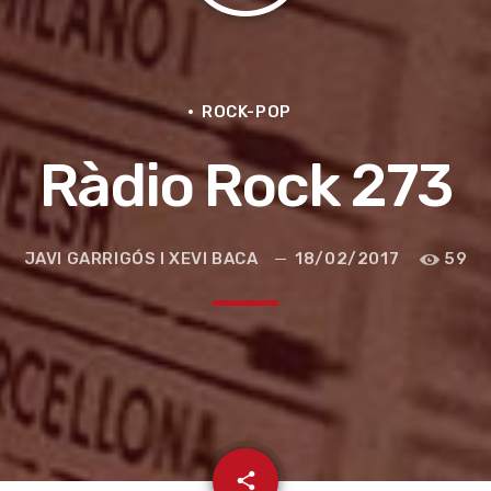
ROCK-POP
Ràdio Rock 273
JAVI GARRIGÓS I XEVI BACA
18/02/2017
59
e la ruta de la seda
email
share