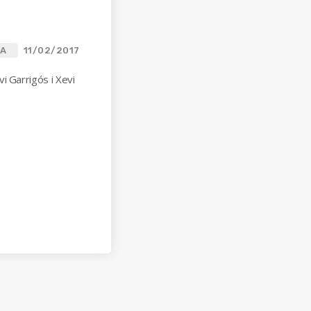
CA
11/02/2017
i Garrigós i Xevi