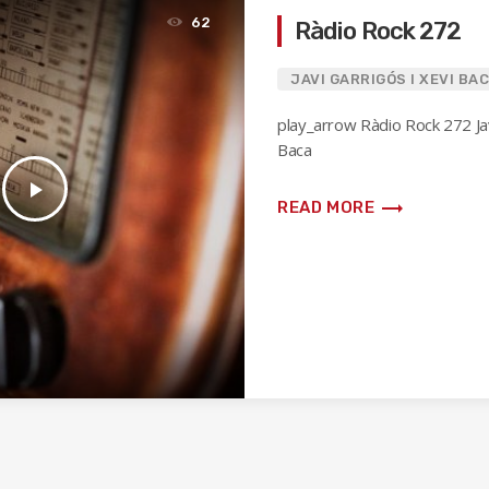
62
Ràdio Rock 272
JAVI GARRIGÓS I XEVI BA
play_arrow Ràdio Rock 272 Jav
Baca
play_arrow
trending_flat
READ MORE