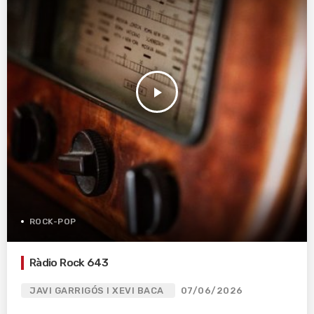
play_arrow
ROCK-POP
Ràdio Rock 643
JAVI GARRIGÓS I XEVI BACA
07/06/2026