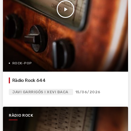
play_arrow
ROCK-POP
Ràdio Rock 644
JAVI GARRIGÓS I XEVI BACA
15/06/2026
RÀDIO ROCK