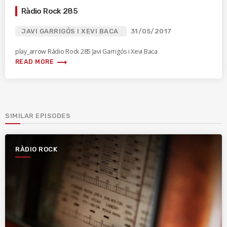
Ràdio Rock 285
JAVI GARRIGÓS I XEVI BACA
31/05/2017
play_arrow Ràdio Rock 285 Javi Garrigós i Xevi Baca
trending_flat
READ MORE
SIMILAR EPISODES
RÀDIO ROCK