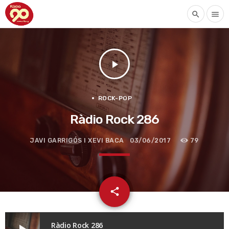
search
menu
play_arrow
ROCK-POP
Ràdio Rock 286
JAVI GARRIGÓS I XEVI BACA
03/06/2017
79
email
share
Ràdio Rock 286