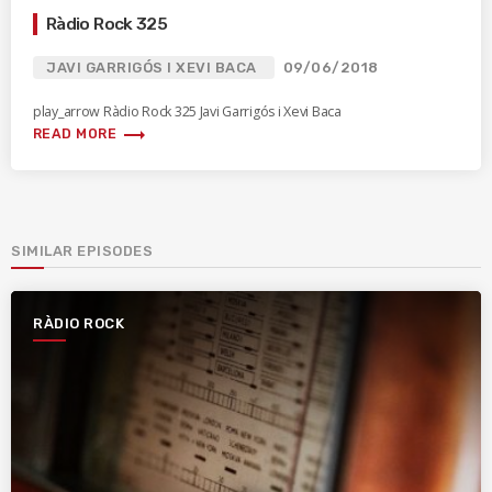
Ràdio Rock 325
JAVI GARRIGÓS I XEVI BACA
09/06/2018
play_arrow Ràdio Rock 325 Javi Garrigós i Xevi Baca
trending_flat
READ MORE
SIMILAR EPISODES
RÀDIO ROCK