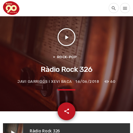
search
menu
play_arrow
ROCK-POP
Ràdio Rock 326
JAVI GARRIGÓS I XEVI BACA
16/06/2018
60
email
share
Ràdio Rock 326