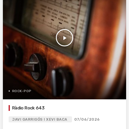
play_arrow
ROCK-POP
Ràdio Rock 643
JAVI GARRIGÓS I XEVI BACA
07/06/2026