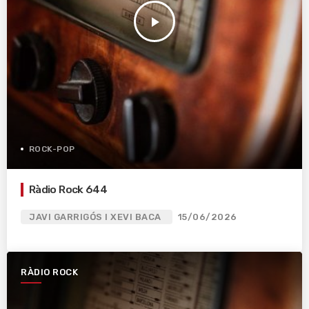
play_arrow
ROCK-POP
Ràdio Rock 644
JAVI GARRIGÓS I XEVI BACA
15/06/2026
RÀDIO ROCK