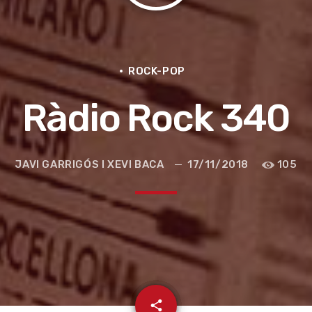
ROCK-POP
Ràdio Rock 340
JAVI GARRIGÓS I XEVI BACA
17/11/2018
105
e la ruta de la seda
email
share