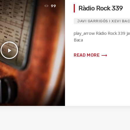
99
Ràdio Rock 339
JAVI GARRIGÓS I XEVI BA
play_arrow Ràdio Rock 339 Jav
Baca
play_arrow
trending_flat
READ MORE