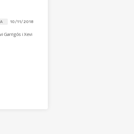
CA
10/11/2018
i Garrigós i Xevi