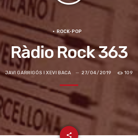
ROCK-POP
Ràdio Rock 363
JAVI GARRIGÓS I XEVI BACA
27/04/2019
109
e la ruta de la seda
email
share