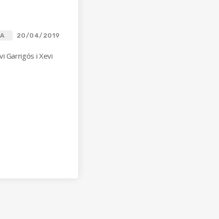
CA
20/04/2019
i Garrigós i Xevi