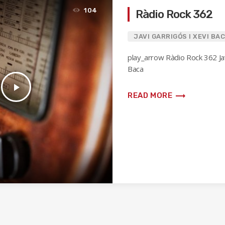
104
Ràdio Rock 362
JAVI GARRIGÓS I XEVI BA
play_arrow Ràdio Rock 362 Jav
Baca
play_arrow
trending_flat
READ MORE