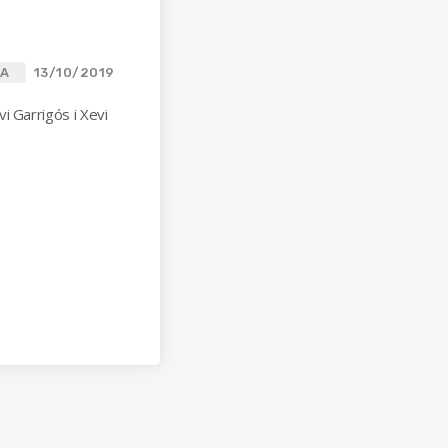
CA
13/10/2019
i Garrigós i Xevi