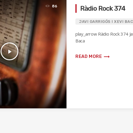
86
Ràdio Rock 374
JAVI GARRIGÓS I XEVI BA
play_arrow Ràdio Rock 374 Jav
Baca
play_arrow
trending_flat
READ MORE