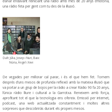
d’anar endavant reiniciant una ràdio amb més de 20 anys d’història,
una ràdio feta per gent com tu des de la il·lusió.
Dalt: Júlia, Josep i Nuri, Baix:
Núria, Àngel i Xevi
De vegades per millorar cal parar, i és el que hem fet. Tornem
després d’uns mesos de profunda reflexió amb la mateixa il·lusió que
va portar a un grup de bojos per la ràdio a crear Ràdio 90 fa 20 anys,
l’única ràdio lliure i cultural a la Garrotxa. Reneixem amb força,
aprofitant tot el que la tecnologia ens ofereix. Emissió per internet,
podcast, una web actualitzada constantment i moltes altres
sorpreses que descobriràs durant els propers mesos.