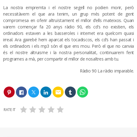
La nostra empremta i el nostre segell no podien morir, però
necessitàvem el que ara tenim, un grup més potent de gent
compromesa en oferir altruïstament el millor d’ells mateixos. Quan
varem començar fa 20 anys ràdio 90, els cd’s no existien, els
ordinadors estaven a les basseroles i internet era quelcom quasi
irreal. Ara gairebé hem aparcat els tocadiscos, els cd’s han passat i
els ordinadors i els mp3 són el que ens mou. Però el que no canvia
és el nostre altruisme i la nostra personalitat, continuarem fent
programes a mà, per compartir el millor de nosaltres amb tu.
Ràdio 90 La ràdio imparable.
email
RATE IT