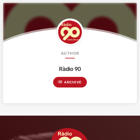
AUTHOR
Ràdio 90
list
ARCHIVE