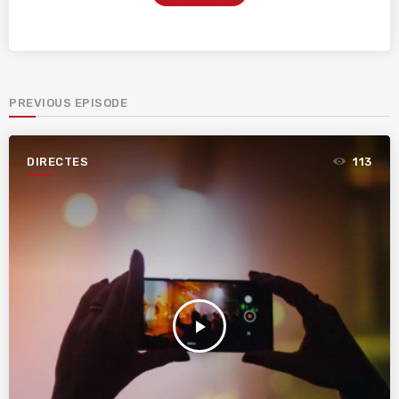
PREVIOUS EPISODE
DIRECTES
113
play_arrow