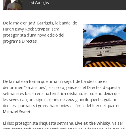
play_arrow
Javi Garrigós
De la mà d’en
Javi Garrigós
, la banda de
Hard/Heavy Rock
Stryper
, serà
protagonista d’una nova edició del
programa Directes.
De la mateixa forma que hi ha un seguit de bandes que es
denominen “satàniques”, els protagonistes del Directes d’aquesta
setmana es basen en una temàtica cristiana, fet que no deixa que
les seves cançons siguin plenes de veus grandiloqüents, guitarres
denses i punxants i grans harmonies a càrrec del líder del quartet
Michael Sweet.
El disc protagonista d’aquesta setmana,
Live at the Whisky
, va ser