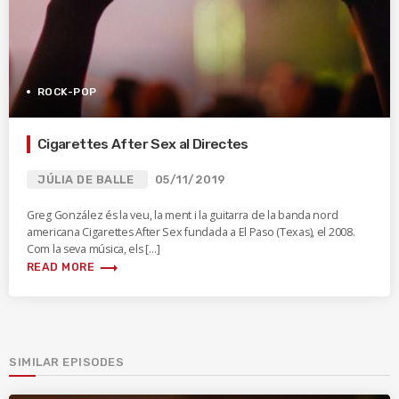
ROCK-POP
Cigarettes After Sex al Directes
JÚLIA DE BALLE
05/11/2019
Greg González és la veu, la ment i la guitarra de la banda nord
americana Cigarettes After Sex fundada a El Paso (Texas), el 2008.
Com la seva música, els […]
trending_flat
READ MORE
SIMILAR EPISODES