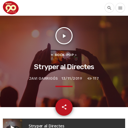
search
menu
play_arrow
ROCK-POP
Stryper al Directes
JAVI GARRIGÓS
13/11/2019
117
email
share
Stryper al Directes