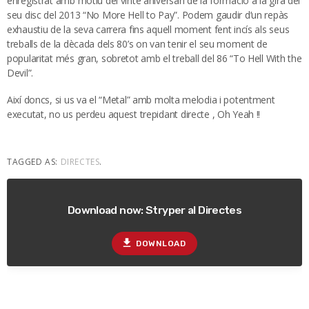
enregistrat amb motiu del vintè aniversari de la formació a la gira del
seu disc del 2013 “No More Hell to Pay”. Podem gaudir d’un repàs
exhaustiu de la seva carrera fins aquell moment fent incís als seus
treballs de la dècada dels 80’s on van tenir el seu moment de
popularitat més gran, sobretot amb el treball del 86 “To Hell With the
Devil”.
Així doncs, si us va el “Metal” amb molta melodia i potentment
executat, no us perdeu aquest trepidant directe , Oh Yeah !!
TAGGED AS:
DIRECTES
.
Download now: Stryper al Directes
file_download
DOWNLOAD