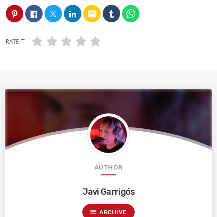
email
RATE IT
AUTHOR
Javi Garrigós
list
ARCHIVE