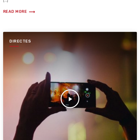
[…]
trending_flat
READ MORE
DIRECTES
play_arrow