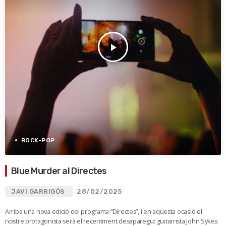
play_arrow
ROCK-POP
Blue Murder al Directes
JAVI GARRIGÓS
28/02/2025
Arriba una nova edició del programa “Directes”, i en aquesta ocasió el
nostre protagonista serà el recentment desaparegut guitarrista John Sykes.