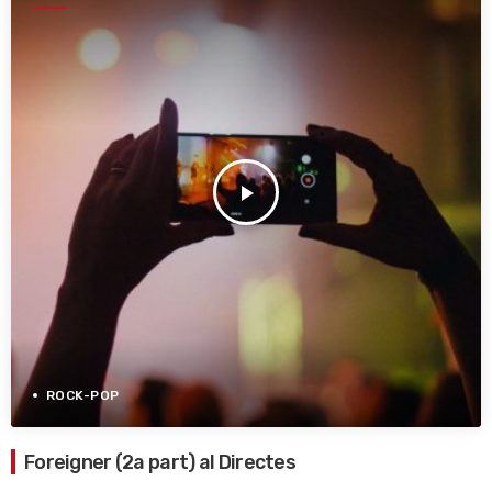
play_arrow
ROCK-POP
Foreigner (2a part) al Directes