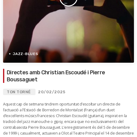
JAZZ-BLUES
Directes amb Christian Escoudé i Pierre
Boussaguet
TON TORNÉ
20/02/2025
Aquest cap de setmana tindrem oportunitat d’escoltar un directe de
l’actuació a l’Estació de Borredon de Montalzat (França) d’un duet
d’excel·lents músics francesos: Christian Escoudé (guitarra), inspirat en la
tradició del jazz manouche o gipsy, encara que no exclusivament i del
contrabaixista Pierre Boussaguet. L’enregistrament és del 5 de desembre
de 1999 i, casualment, actuaven a Olot al Teatre Principal el 14 de desembre