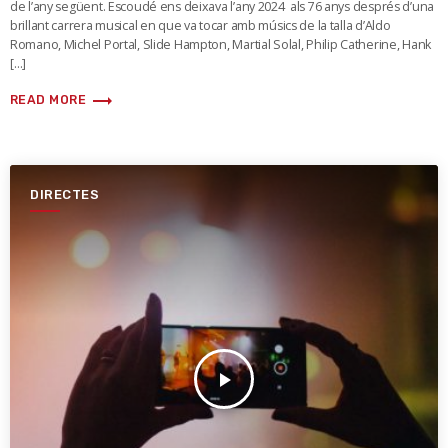
de l’any següent. Escoudé ens deixava l’any 2024 als 76 anys després d’una
brillant carrera musical en que va tocar amb músics de la talla d’Aldo
Romano, Michel Portal, Slide Hampton, Martial Solal, Philip Catherine, Hank
[…]
trending_flat
READ MORE
DIRECTES
play_arrow