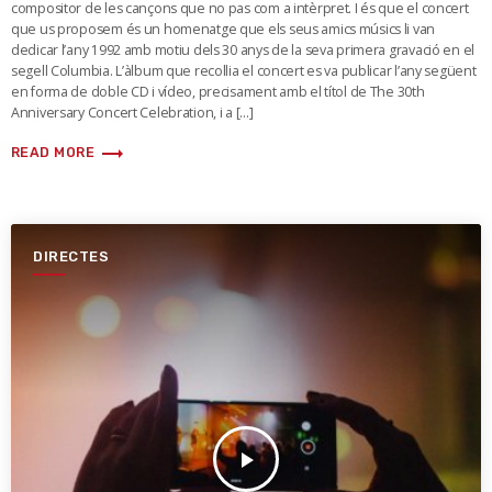
compositor de les cançons que no pas com a intèrpret. I és que el concert
que us proposem és un homenatge que els seus amics músics li van
dedicar l’any 1992 amb motiu dels 30 anys de la seva primera gravació en el
segell Columbia. L’àlbum que recollia el concert es va publicar l’any següent
en forma de doble CD i vídeo, precisament amb el títol de The 30th
Anniversary Concert Celebration, i a […]
trending_flat
READ MORE
DIRECTES
play_arrow