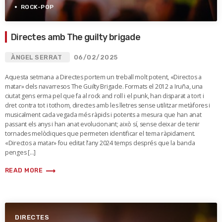
ROCK-POP
Directes amb The guilty brigade
ÀNGEL SERRAT
06/02/2025
Aquesta setmana a Directes portem un treball molt potent, «Directos a
matar» dels navarresos The Guilty Brigade. Formats el 2012 a Iruña, una
ciutat gens erma pel que fa al rock and roll i el punk, han disparat a tort i
dret contra tot i tothom, directes amb les lletres sense utilitzar metàfores i
musicalment cada vegada més ràpids i potents a mesura que han anat
passant els anys i han anat evolucionant; això sí, sense deixar de tenir
tornades melòdiques que permeten identificar el tema ràpidament.
«Directos a matar» fou editat l’any 2024 temps després que la banda
penges […]
trending_flat
READ MORE
DIRECTES