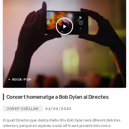
play_arrow
ROCK-POP
Concert homenatge a Bob Dylan al Directes
JOSEP CUÈLLAR
02/04/2025
El quart Directes que dedica Ràdio 90 a Bob Dylan serà diferent dels tres
anteriors, perquè en aquesta ocasió ell hi serà present més com a