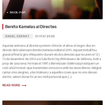
ROCK-POP
Benito Kamelas al Directes
ÀNGEL SERRAT
21/03/2025
Aquesta setmana al directes portem «Directo al alma» el segon disc en
directe dels valencians Benito Kamelas editat el 2015. Aquest treball fou
gravat al final la gira «Réquiem» durant els dos directes que tocaren el 12 i
13 de desembre de 2014 a la Sala Rock City d’Almàssera de València, molt a
prop de casa seva. Formats el 1997 a Benetússer (València) practiquen un
rock urbà honest i que transmeten emocions amb les seves lletres. Malgrat
cantar a les alegries, a les tristeses i a aquelles coses que no ens deixen
dormir, saben donar-hi un toc molt personal que […]
trending_flat
READ MORE