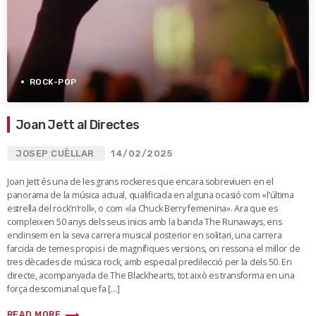
ROCK-POP
Joan Jett al Directes
JOSEP CUÈLLAR
14/02/2025
Joan Jett és una de les grans rockeres que encara sobreviuen en el
panorama de la música actual, qualificada en alguna ocasió com «l’última
estrella del rock’n’roll», o com «la Chuck Berry femenina». Ara que es
compleixen 50 anys dels seus inicis amb la banda The Runaways, ens
endinsem en la seva carrera musical posterior en solitari, una carrera
farcida de temes propis i de magnífiques versions, on ressona el millor de
tres dècades de música rock, amb especial predilecció per la dels 50. En
directe, acompanyada de The Blackhearts, tot això es transforma en una
força descomunal que fa […]
trending_flat
READ MORE