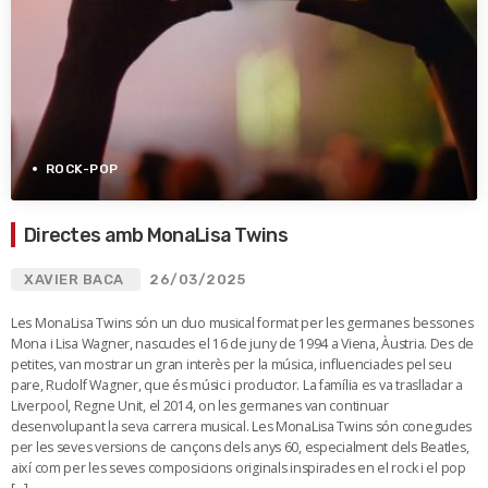
ROCK-POP
Directes amb MonaLisa Twins
XAVIER BACA
26/03/2025
Les MonaLisa Twins són un duo musical format per les germanes bessones
Mona i Lisa Wagner, nascudes el 16 de juny de 1994 a Viena, Àustria. Des de
petites, van mostrar un gran interès per la música, influenciades pel seu
pare, Rudolf Wagner, que és músic i productor. La família es va traslladar a
Liverpool, Regne Unit, el 2014, on les germanes van continuar
desenvolupant la seva carrera musical. Les MonaLisa Twins són conegudes
per les seves versions de cançons dels anys 60, especialment dels Beatles,
així com per les seves composicions originals inspirades en el rock i el pop