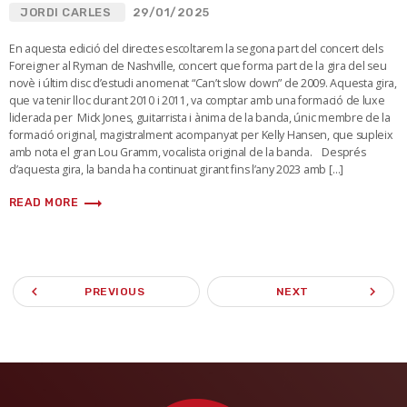
JORDI CARLES
29/01/2025
En aquesta edició del directes escoltarem la segona part del concert dels
Foreigner al Ryman de Nashville, concert que forma part de la gira del seu
novè i últim disc d’estudi anomenat “Can’t slow down” de 2009. Aquesta gira,
que va tenir lloc durant 2010 i 2011, va comptar amb una formació de luxe
liderada per Mick Jones, guitarrista i ànima de la banda, únic membre de la
formació original, magistralment acompanyat per Kelly Hansen, que supleix
amb nota el gran Lou Gramm, vocalista original de la banda. Després
d’aquesta gira, la banda ha continuat girant fins l’any 2023 amb […]
trending_flat
READ MORE
navigate_before
navigate_next
PREVIOUS
NEXT