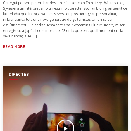
Conegut pel seu pas en bandes tan mítiques com Thin Lizzy i Whitesnake,
Sykes era un intèrpret amb un estil molt característic i amb un gran sentit de
la melodia que li atorgava a les seves composicions gran personalitat,
influenciant a tota una nova generació de guitarristes tan en so com
estilísticament. El disc d’aquesta setmana, “Screaming Blue Murder”, va ser
enregistrat al Japó al desembre del 93 en la que en aquell moment era la
seva banda; Blue […]
trending_flat
READ MORE
DIRECTES
play_arrow