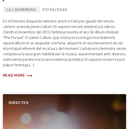
LILI GUERRERO
07/03/2025
En el Directes d’aquesta setmana anem a París per gaudir del virtuós
cantant i pianista Jamie Cullum. En aquest concert celebrat a la sala Au
Zenith el desembre del 2010, l’artista presenta el seu 5è àlbum d’estudi
“The Pursuit”. En Jamie Cullum, que si bé ja era conegut mundialment,
aquest àlbum el va catapultar a la fama, adquirint el reconeixement de ser
el principal referent del vocal jazz del moment. L’artista ens demostra sense
complexos la seva gran habilitat per la música, experimentant amb diversos
estils sense perdre mai la seva essència jazzística. En aquest concert es pot
palpar l’entrega […]
trending_flat
READ MORE
DIRECTES