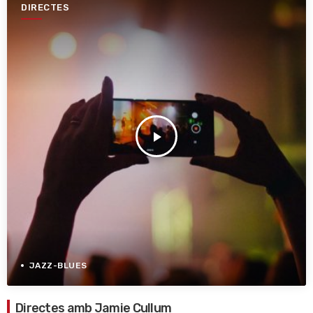
DIRECTES
play_arrow
JAZZ-BLUES
Directes amb Jamie Cullum