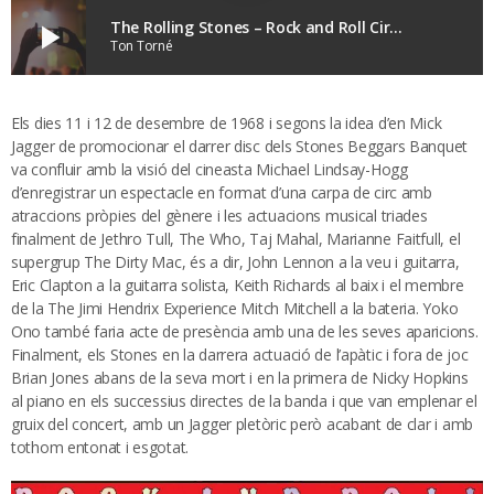
The Rolling Stones – Rock and Roll Circus al Directes
play_arrow
Ton Torné
Els dies 11 i 12 de desembre de 1968 i segons la idea d’en Mick
Jagger de promocionar el darrer disc dels Stones Beggars Banquet
va confluir amb la visió del cineasta Michael Lindsay-Hogg
d’enregistrar un espectacle en format d’una carpa de circ amb
atraccions pròpies del gènere i les actuacions musical triades
finalment de Jethro Tull, The Who, Taj Mahal, Marianne Faitfull, el
supergrup The Dirty Mac, és a dir, John Lennon a la veu i guitarra,
Eric Clapton a la guitarra solista, Keith Richards al baix i el membre
de la The Jimi Hendrix Experience Mitch Mitchell a la bateria. Yoko
Ono també faria acte de presència amb una de les seves aparicions.
Finalment, els Stones en la darrera actuació de l’apàtic i fora de joc
Brian Jones abans de la seva mort i en la primera de Nicky Hopkins
al piano en els successius directes de la banda i que van emplenar el
gruix del concert, amb un Jagger pletòric però acabant de clar i amb
tothom entonat i esgotat.