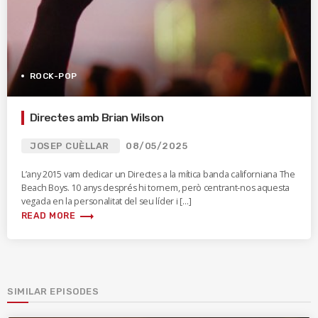
ROCK-POP
Directes amb Brian Wilson
JOSEP CUÈLLAR
08/05/2025
L’any 2015 vam dedicar un Directes a la mítica banda californiana The
Beach Boys. 10 anys després hi tornem, però centrant-nos aquesta
vegada en la personalitat del seu líder i […]
trending_flat
READ MORE
SIMILAR EPISODES