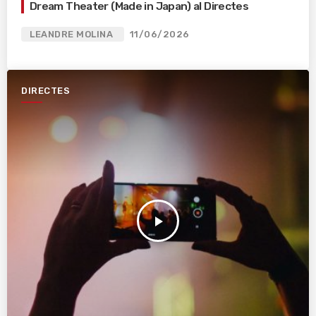
Dream Theater (Made in Japan) al Directes
LEANDRE MOLINA
11/06/2026
DIRECTES
play_arrow