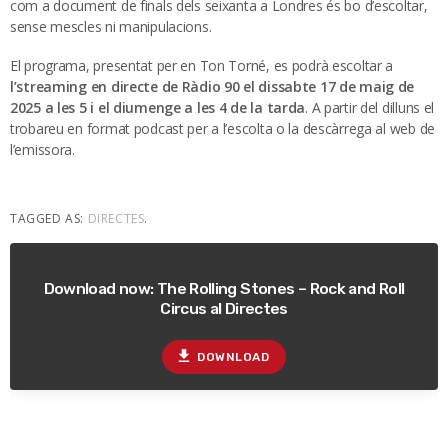
com a document de finals dels seixanta a Londres és bo d’escoltar,
sense mescles ni manipulacions.
El programa, presentat per en Ton Torné, es podrà escoltar a
l’streaming en directe de Ràdio 90 el dissabte 17 de maig de
2025 a les 5 i el diumenge a les 4 de la tarda
. A partir del dilluns el
trobareu en format podcast per a l’escolta o la descàrrega al web de
l’emissora.
TAGGED AS:
DIRECTES
.
Download now: The Rolling Stones – Rock and Roll
Circus al Directes
file_download
DOWNLOAD