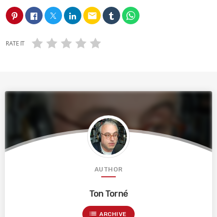
email
RATE IT
AUTHOR
Ton Torné
list
ARCHIVE