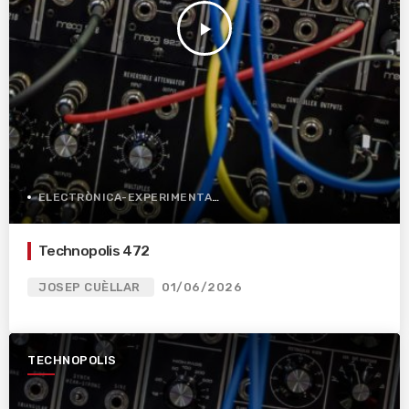
play_arrow
ELECTRÒNICA-EXPERIMENTAL
Technopolis 472
JOSEP CUÈLLAR
01/06/2026
TECHNOPOLIS