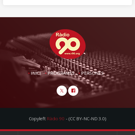
INICI
PROGRAMES
PERSONES
Copyleft
Ràdio 90
- (CC BY-NC-ND 3.0)