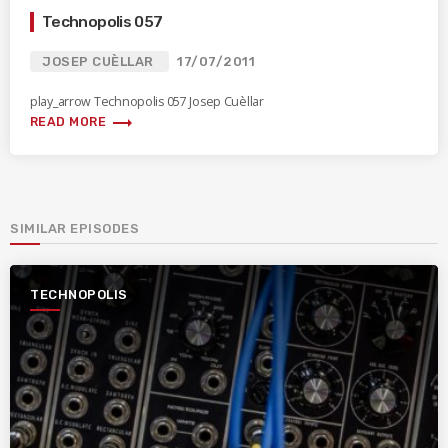
Technopolis 057
JOSEP CUÈLLAR
17/07/2011
play_arrow Technopolis 057 Josep Cuèllar
trending_flat
READ MORE
SIMILAR EPISODES
TECHNOPOLIS