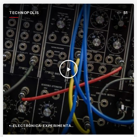
TECHNOPOLIS
51
play_arrow
ELECTRÒNICA-EXPERIMENTAL