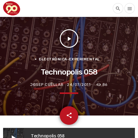
search
menu
play_arrow
ELECTRÒNICA-EXPERIMENTAL
Technopolis 058
JOSEP CUÈLLAR
24/07/2011
86
email
share
Technopolis 058