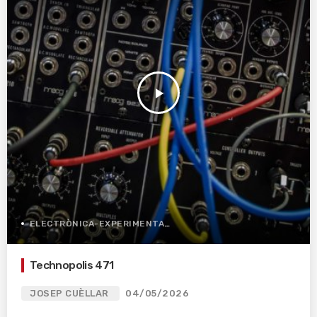
play_arrow
ELECTRÒNICA-EXPERIMENTAL
Technopolis 471
JOSEP CUÈLLAR
04/05/2026