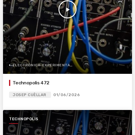
play_arrow
ELECTRÒNICA-EXPERIMENTAL
Technopolis 472
JOSEP CUÈLLAR
01/06/2026
TECHNOPOLIS