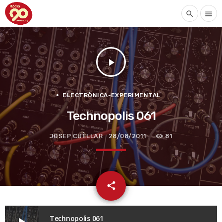
search
menu
play_arrow
ELECTRÒNICA-EXPERIMENTAL
Technopolis 061
JOSEP CUÈLLAR
28/08/2011
81
email
share
Technopolis 061