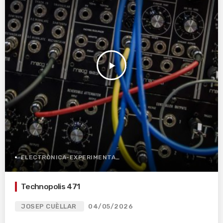
play_arrow
ELECTRÒNICA-EXPERIMENTAL
Technopolis 471
JOSEP CUÈLLAR
04/05/2026