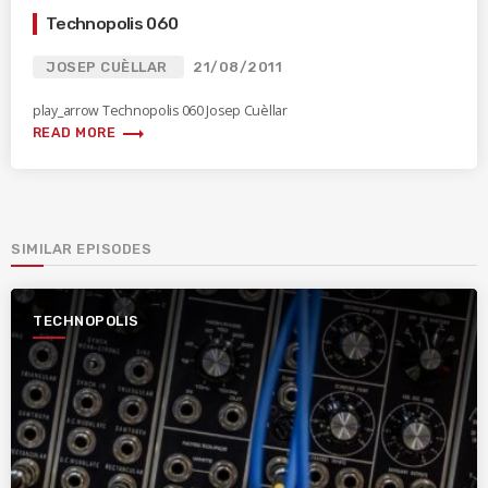
Technopolis 060
JOSEP CUÈLLAR
21/08/2011
play_arrow Technopolis 060 Josep Cuèllar
trending_flat
READ MORE
SIMILAR EPISODES
TECHNOPOLIS