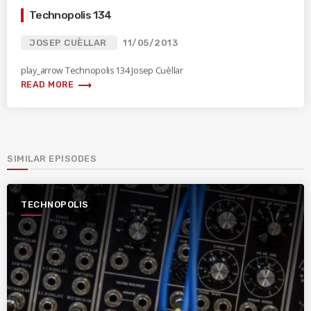
Technopolis 134
JOSEP CUÈLLAR
11/05/2013
play_arrow Technopolis 134 Josep Cuèllar
trending_flat
READ MORE
SIMILAR EPISODES
TECHNOPOLIS