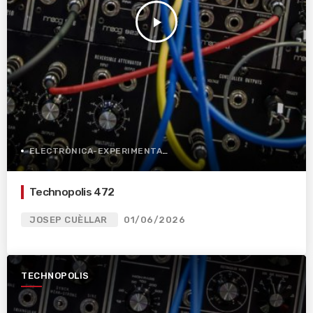
play_arrow
ELECTRÒNICA-EXPERIMENTAL
Technopolis 472
JOSEP CUÈLLAR
01/06/2026
TECHNOPOLIS