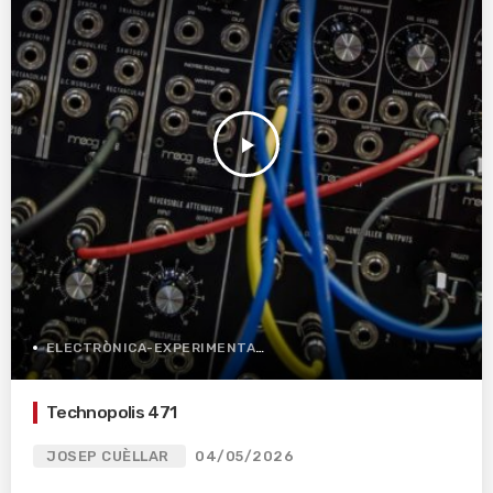
play_arrow
ELECTRÒNICA-EXPERIMENTAL
Technopolis 471
JOSEP CUÈLLAR
04/05/2026