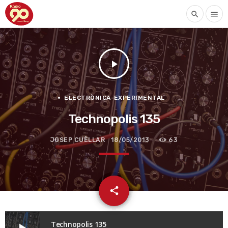
search
menu
play_arrow
ELECTRÒNICA-EXPERIMENTAL
Technopolis 135
JOSEP CUÈLLAR
18/05/2013
63
email
share
Technopolis 135