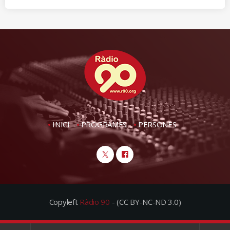
INICI
PROGRAMES
PERSONES
Copyleft
Ràdio 90
- (CC BY-NC-ND 3.0)