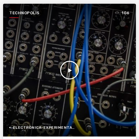
TECHNOPOLIS
106
play_arrow
ELECTRÒNICA-EXPERIMENTAL