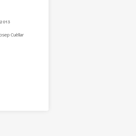
/2013
osep Cuèllar