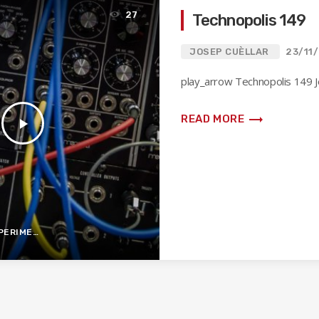
27
Technopolis 149
JOSEP CUÈLLAR
23/11
play_arrow Technopolis 149 J
trending_flat
READ MORE
play_arrow
IMENTAL