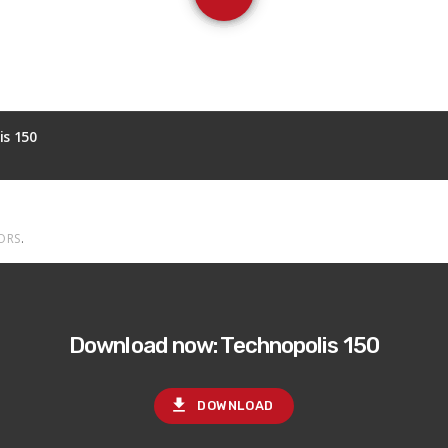
is 150
ORS
.
Download now: Technopolis 150
file_download
DOWNLOAD