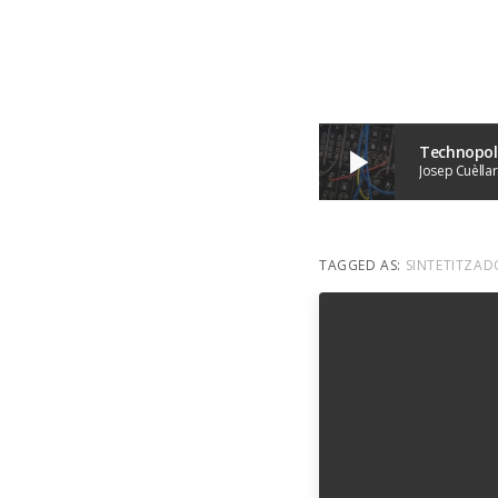
Technopol
play_arrow
Josep Cuèllar
TAGGED AS:
SINTETITZAD