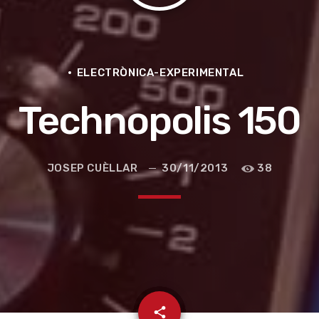
ELECTRÒNICA-EXPERIMENTAL
Technopolis 150
JOSEP CUÈLLAR
30/11/2013
38
e la ruta de la seda
email
share