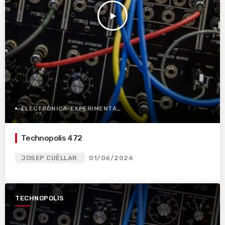
play_arrow
ELECTRÒNICA-EXPERIMENTAL
Technopolis 472
JOSEP CUÈLLAR
01/06/2026
TECHNOPOLIS