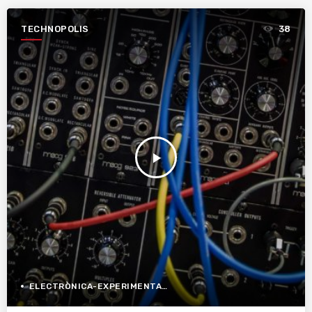
TECHNOPOLIS
38
play_arrow
ELECTRÒNICA-EXPERIMENTAL