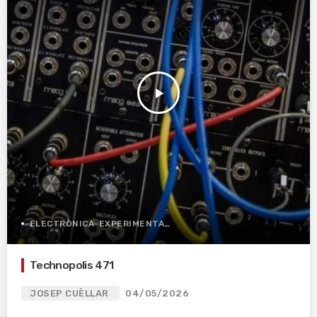
play_arrow
ELECTRÒNICA-EXPERIMENTAL
Technopolis 471
JOSEP CUÈLLAR
04/05/2026