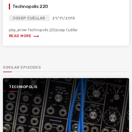
Technopolis 220
JOSEP CUÈLLAR
21/11/2015
play_arrow Technopolis 220 Josep Cuèllar
trending_flat
READ MORE
SIMILAR EPISODES
TECHNOPOLIS