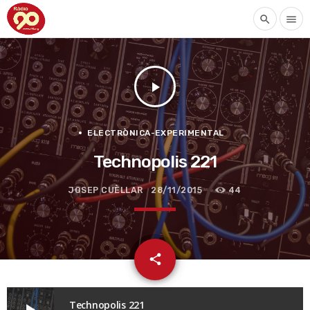
search
menu
play_arrow
ELECTRÒNICA-EXPERIMENTAL
Technopolis 221
JOSEP CUÈLLAR
28/11/2015
44
email
share
Technopolis 221