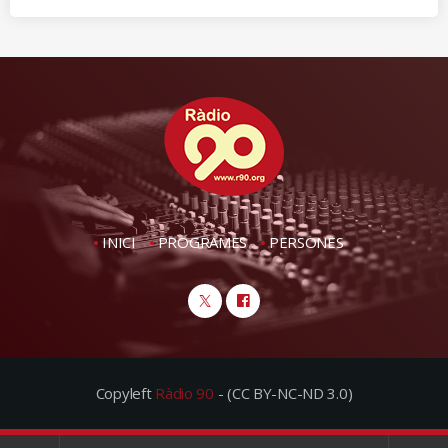
INICI
PROGRAMES
PERSONES
Copyleft
Ràdio 90
- (CC BY-NC-ND 3.0)