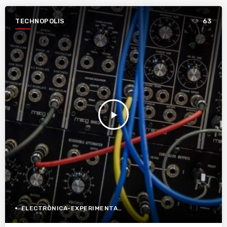
TECHNOPOLIS
63
play_arrow
ELECTRÒNICA-EXPERIMENTAL