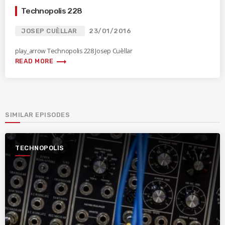
Technopolis 228
JOSEP CUÈLLAR
23/01/2016
play_arrow Technopolis 228 Josep Cuèllar
trending_flat
READ MORE
SIMILAR EPISODES
TECHNOPOLIS