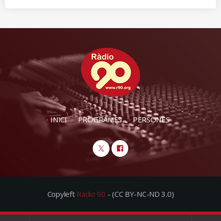
INICI
PROGRAMES
PERSONES
Copyleft
Ràdio 90
- (CC BY-NC-ND 3.0)