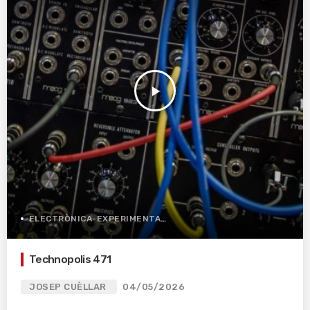
play_arrow
ELECTRÒNICA-EXPERIMENTAL
Technopolis 471
JOSEP CUÈLLAR
04/05/2026