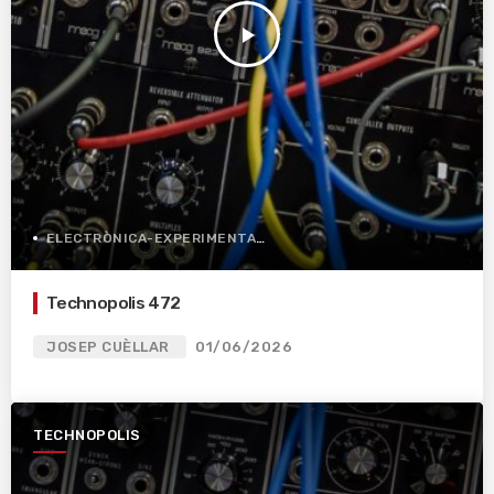
play_arrow
ELECTRÒNICA-EXPERIMENTAL
Technopolis 472
JOSEP CUÈLLAR
01/06/2026
TECHNOPOLIS