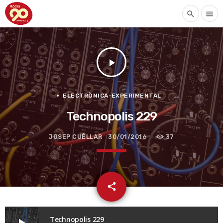
search
menu
play_arrow
ELECTRÒNICA-EXPERIMENTAL
Technopolis 229
JOSEP CUÈLLAR
30/01/2016
37
email
share
Technopolis 229