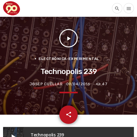
search
menu
play_arrow
ELECTRÒNICA-EXPERIMENTAL
Technopolis 239
JOSEP CUÈLLAR
09/04/2016
47
email
share
Technopolis 239