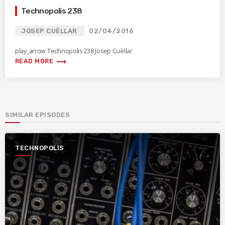
Technopolis 238
JOSEP CUÈLLAR
02/04/2016
play_arrow Technopolis 238 Josep Cuèllar
trending_flat
READ MORE
SIMILAR EPISODES
TECHNOPOLIS