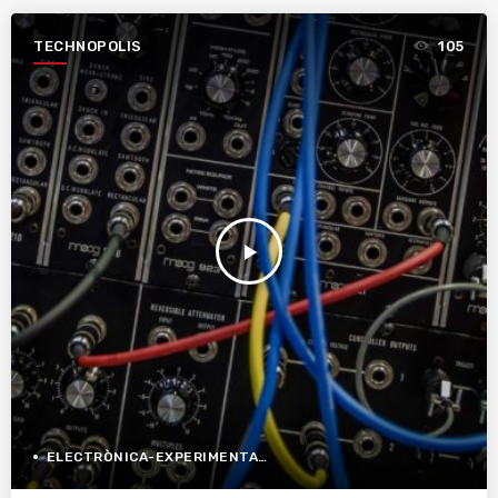
TECHNOPOLIS
105
play_arrow
ELECTRÒNICA-EXPERIMENTAL