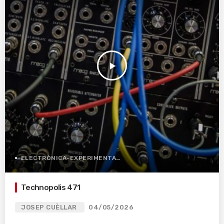
play_arrow
ELECTRÒNICA-EXPERIMENTAL
Technopolis 471
JOSEP CUÈLLAR
04/05/2026