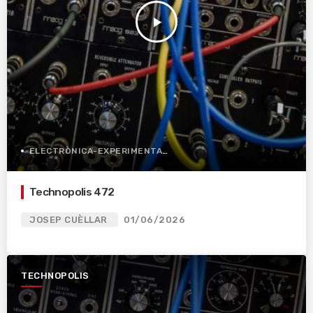
play_arrow
ELECTRÒNICA-EXPERIMENTAL
Technopolis 472
JOSEP CUÈLLAR
01/06/2026
TECHNOPOLIS