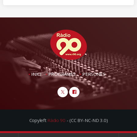
INICI
PROGRAMES
PERSONES
Copyleft
Ràdio 90
- (CC BY-NC-ND 3.0)