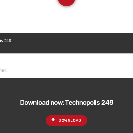
is 248
ORS
.
Download now: Technopolis 248
file_download
DOWNLOAD