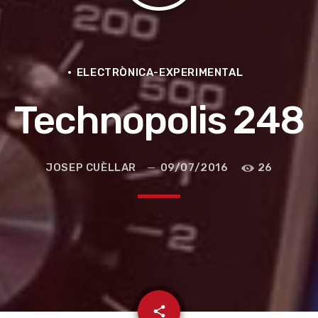
ELECTRÒNICA-EXPERIMENTAL
Technopolis 248
JOSEP CUÈLLAR
09/07/2016
26
e la ruta de la seda
email
share