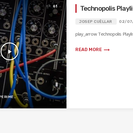
61
Technopolis Playli
JOSEP CUÈLLAR
02/07
play_arrow Technopolis Playli
trending_flat
READ MORE
play_arrow
IMENTAL