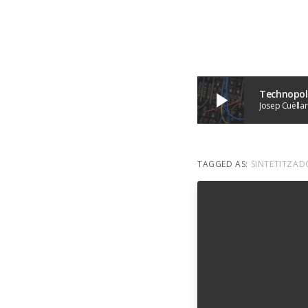
Technopol
play_arrow
Josep Cuèllar
TAGGED AS:
SINTETITZAD