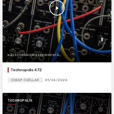
play_arrow
ELECTRÒNICA-EXPERIMENTAL
Technopolis 472
JOSEP CUÈLLAR
01/06/2026
TECHNOPOLIS