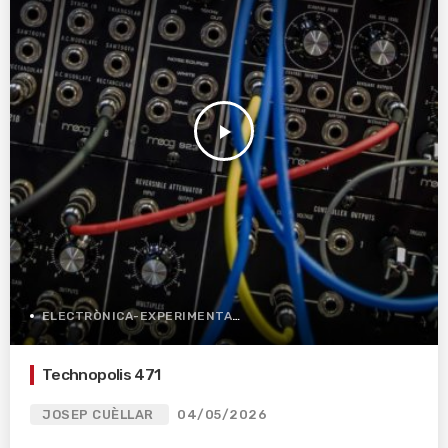
play_arrow
ELECTRÒNICA-EXPERIMENTAL
Technopolis 471
JOSEP CUÈLLAR
04/05/2026