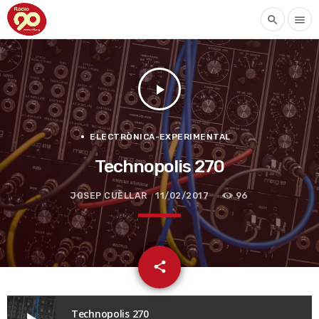
search
menu
play_arrow
ELECTRÒNICA-EXPERIMENTAL
Technopolis 270
JOSEP CUÈLLAR
11/02/2017
96
email
share
Technopolis 270