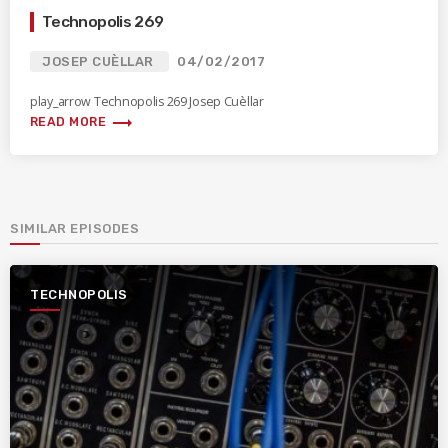
Technopolis 269
JOSEP CUÈLLAR
04/02/2017
play_arrow Technopolis 269 Josep Cuèllar
trending_flat
READ MORE
SIMILAR EPISODES
TECHNOPOLIS