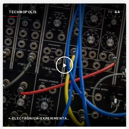
TECHNOPOLIS
44
play_arrow
ELECTRÒNICA-EXPERIMENTAL