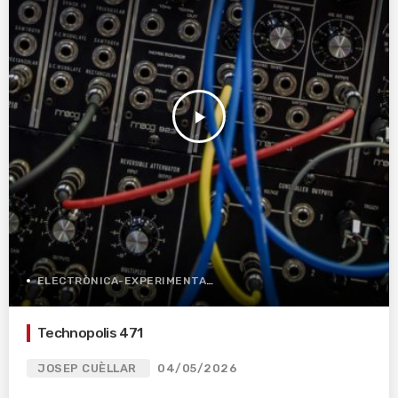
play_arrow
ELECTRÒNICA-EXPERIMENTAL
Technopolis 471
JOSEP CUÈLLAR
04/05/2026