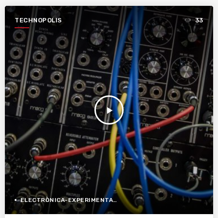
TECHNOPOLIS
33
play_arrow
ELECTRÒNICA-EXPERIMENTAL