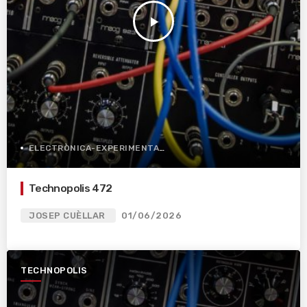
play_arrow
ELECTRÒNICA-EXPERIMENTAL
Technopolis 472
JOSEP CUÈLLAR
01/06/2026
TECHNOPOLIS