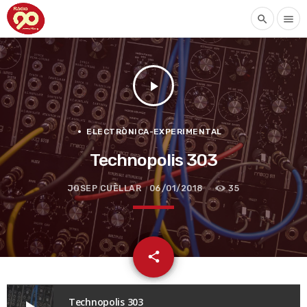
search
menu
play_arrow
ELECTRÒNICA-EXPERIMENTAL
Technopolis 303
JOSEP CUÈLLAR
06/01/2018
35
email
share
Technopolis 303