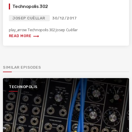
Technopolis 302
JOSEP CUÈLLAR
30/12/2017
play_arrow Technopolis 302 Josep Cuèllar
trending_flat
READ MORE
SIMILAR EPISODES
TECHNOPOLIS