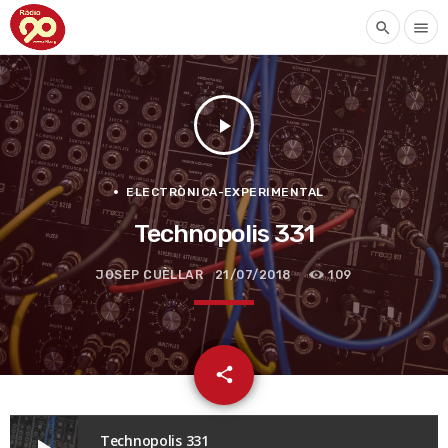
search
menu
play_arrow
ELECTRÒNICA-EXPERIMENTAL
Technopolis 331
JOSEP CUÈLLAR
21/07/2018
109
email
share
Technopolis 331