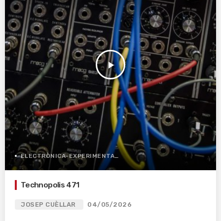
play_arrow
ELECTRÒNICA-EXPERIMENTAL
Technopolis 471
JOSEP CUÈLLAR
04/05/2026