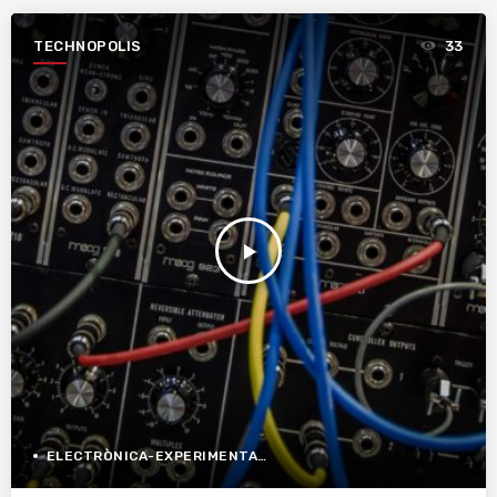
TECHNOPOLIS
33
play_arrow
ELECTRÒNICA-EXPERIMENTAL