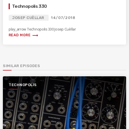
Technopolis 330
JOSEP CUÈLLAR
14/07/2018
play_arrow Technopolis 330 Josep Cuèllar
trending_flat
READ MORE
SIMILAR EPISODES
TECHNOPOLIS