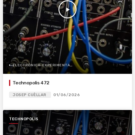
play_arrow
ELECTRÒNICA-EXPERIMENTAL
Technopolis 472
JOSEP CUÈLLAR
01/06/2026
TECHNOPOLIS