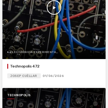
play_arrow
ELECTRÒNICA-EXPERIMENTAL
Technopolis 472
JOSEP CUÈLLAR
01/06/2026
TECHNOPOLIS