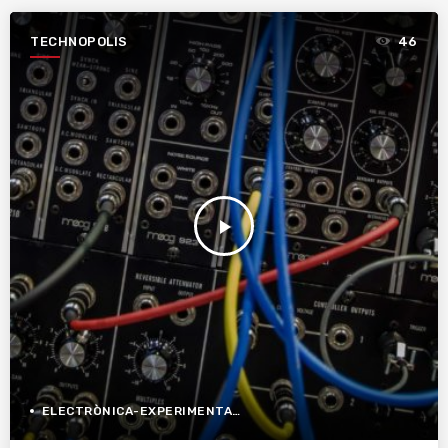
TECHNOPOLIS
46
play_arrow
ELECTRÒNICA-EXPERIMENTAL