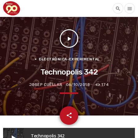
search
menu
play_arrow
ELECTRÒNICA-EXPERIMENTAL
Technopolis 342
JOSEP CUÈLLAR
06/10/2018
174
email
share
Technopolis 342