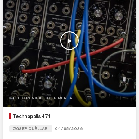
play_arrow
ELECTRÒNICA-EXPERIMENTAL
Technopolis 471
JOSEP CUÈLLAR
04/05/2026