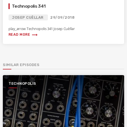
Technopolis 341
JOSEP CUÈLLAR
29/09/2018
play_arrow Technopolis 341 Josep Cuèllar
trending_flat
READ MORE
SIMILAR EPISODES
TECHNOPOLIS