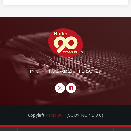
INICI
PROGRAMES
PERSONES
Copyleft
Ràdio 90
- (CC BY-NC-ND 3.0)