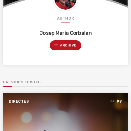
AUTHOR
Josep Maria Corbalan
list
ARCHIVE
PREVIOUS EPISODE
DIRECTES
99