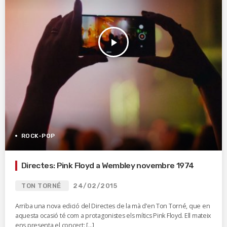
play_arrow
ROCK-POP
Directes: Pink Floyd a Wembley novembre 1974
TON TORNÉ
24/02/2015
Arriba una nova edició del Directes de la mà d’en Ton Torné, que en
aquesta ocasió té com a protagonistes els mítics Pink Floyd. Ell mateix
ens presenta el concert: […]