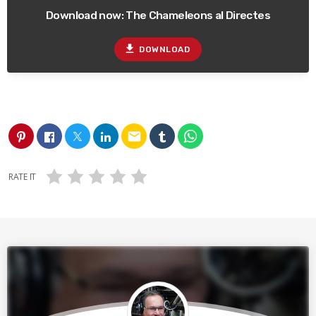
Download now: The Chameleons al Directes
file_download
DOWNLOAD
email
RATE IT