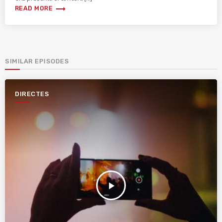
trending_flat
READ MORE
SIMILAR EPISODES
DIRECTES
play_arrow