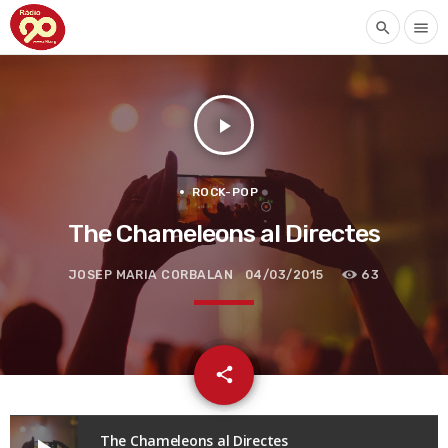
search
menu
play_arrow
ROCK-POP
The Chameleons al Directes
JOSEP MARIA CORBALAN
04/03/2015
63
email
share
The Chameleons al Directes