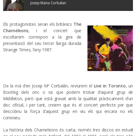
play_arrow
Josep Maria Corbalan
Els protagonistes seran els britànics
The
Chameleons
, i el concert que
escoltarem correspon a la gira de
presentació del seu tercer llarga durada
Strange Times, l’any 1987.
De la mà d’en Josep Mª Corbalán, reviurem el
Live in Toronto
, un
Bootleg dels cinc o sis que podem trobar d’aquest grup de
Middleton, però que està gravat amb la qualitat pràcticament d’un
disc oficial, i per tant, creiem que és el concert perfecte per que
descobriu la força d’aquest grup en viu els qui encara no els
coneixeu.
La història dels Chameleons és curta, només tres discos en estudi