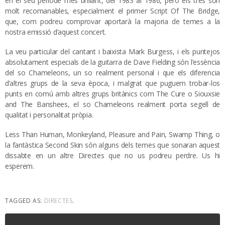
en el seu període més brillant, del 1983 al 1986, però els tres són
molt recomanables, especialment el primer Script Of The Bridge,
que, com podreu comprovar aportarà la majoria de temes a la
nostra emissió d’aquest concert.
La veu particular del cantant i baixista Mark Burgess, i els puntejos
absolutament especials de la guitarra de Dave Fielding són l’essència
del so Chameleons, un so realment personal i que els diferencia
d’altres grups de la seva època, i malgrat que puguem trobar-los
punts en comú amb altres grups britànics com The Cure o Siouxsie
and The Banshees, el so Chameleons realment porta segell de
qualitat i personalitat pròpia.
Less Than Human, Monkeyland, Pleasure and Pain, Swamp Thing, o
la fantàstica Second Skin són alguns dels temes que sonaran aquest
dissabte en un altre Directes que no us podreu perdre. Us hi
esperem.
TAGGED AS:
DIRECTES
.