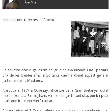
play_arrow
Àlex Vilar
Arriba un nou
Directes
a Ràdio90.
En aquesta ocasió gaudirem del grup de ska britànic
The Specials
,
una de les bandes més importants que ha donat aquest gènere,
juntament amb
Madness
.
Nascuda el 1977 a Coventry, al centre de la Gran Bretanya, ciutat
molt pròxima a Birmingham, van començar tocant
ska, punk i pop
,
estils que finalment van fusionar.
Així va néixer el
2 Tone
, referint-se a una segona onada de grup