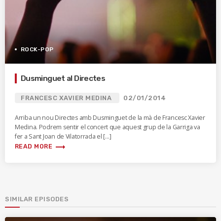
ROCK-POP
Dusminguet al Directes
FRANCESC XAVIER MEDINA
02/01/2014
Arriba un nou Directes amb Dusminguet de la mà de Francesc Xavier
Medina. Podrem sentir el concert que aquest grup de la Garriga va
fer a Sant Joan de Vilatorrada el […]
trending_flat
READ MORE
SIMILAR EPISODES