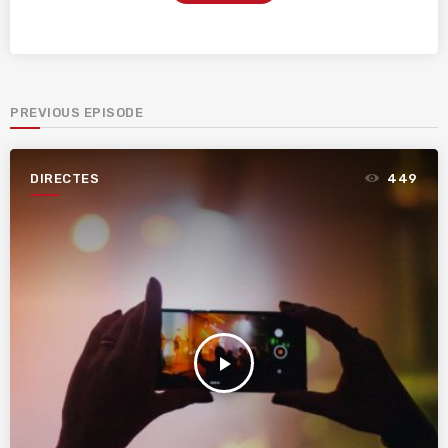
PREVIOUS EPISODE
DIRECTES
449
play_arrow