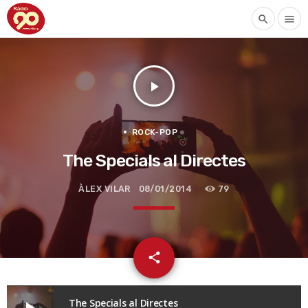
search
menu
play_arrow
ROCK-POP
The Specials al Directes
ÀLEX VILAR
08/01/2014
79
email
share
The Specials al Directes