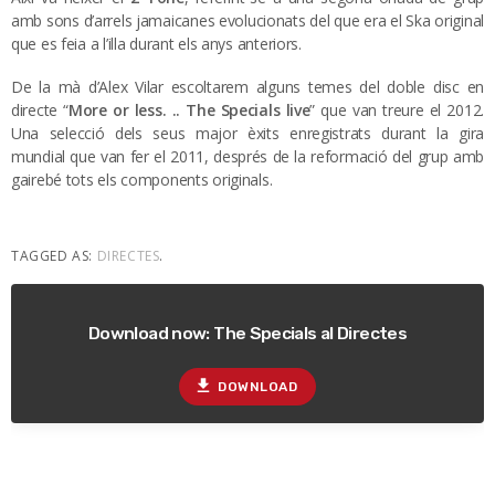
amb sons d’arrels jamaicanes evolucionats del que era el Ska original
que es feia a l’illa durant els anys anteriors.
De la mà d’Alex Vilar escoltarem alguns temes del doble disc en
directe “
More or less. .. The Specials live
” que van treure el 2012.
Una selecció dels seus major èxits enregistrats durant la gira
mundial que van fer el 2011, després de la reformació del grup amb
gairebé tots els components originals.
TAGGED AS:
DIRECTES
.
Download now: The Specials al Directes
file_download
DOWNLOAD