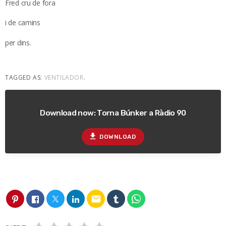
Fred cru de fora
i de camins
per dins.
TAGGED AS:
VENTILADOR
.
Download now: Torna Búnker a Ràdio 90
file_download
DOWNLOAD
email