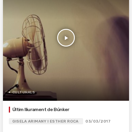
play_arrow
CULTURALS
Últim lliurament de Búnker
GISELA ARIMANY I ESTHER ROCA
03/03/2017