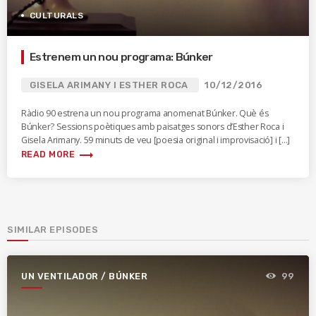
CULTURALS
Estrenem un nou programa: Búnker
GISELA ARIMANY I ESTHER ROCA
10/12/2016
Ràdio 90 estrena un nou programa anomenat Búnker. Què és
Búnker? Sessions poètiques amb paisatges sonors d’Esther Roca i
Gisela Arimany. 59 minuts de veu [poesia original i improvisació] i […]
trending_flat
READ MORE
SIMILAR EPISODES
UN VENTILADOR / BÚNKER
99