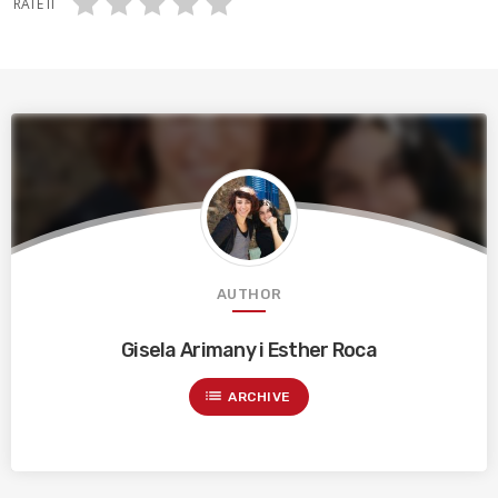
RATE IT
AUTHOR
Gisela Arimany i Esther Roca
list
ARCHIVE