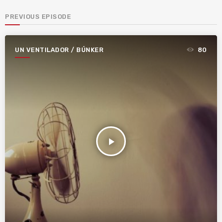
PREVIOUS EPISODE
UN VENTILADOR / BÚNKER
80
play_arrow