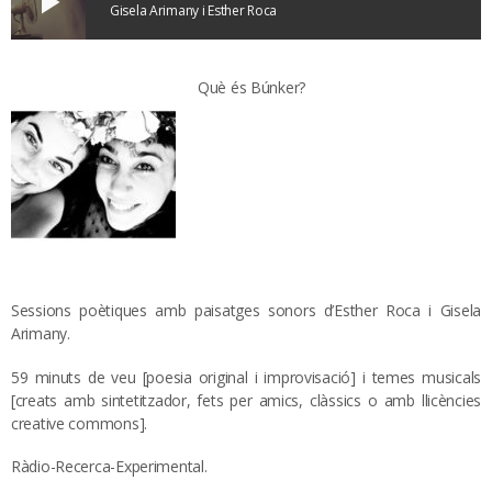
play_arrow
Gisela Arimany i Esther Roca
Què és Búnker?
Sessions poètiques amb paisatges sonors d’Esther Roca i Gisela
Arimany.
59 minuts de veu [poesia original i improvisació] i temes musicals
[creats amb sintetitzador, fets per amics, clàssics o amb llicències
creative commons].
Ràdio-Recerca-Experimental.