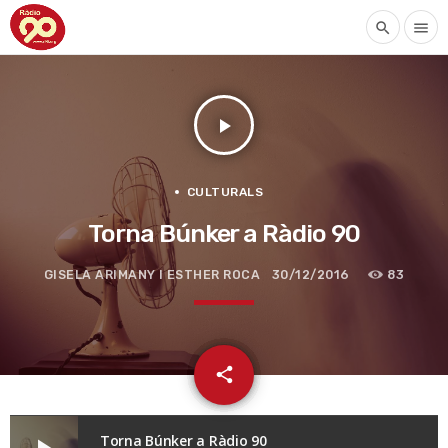
search
menu
play_arrow
CULTURALS
Torna Búnker a Ràdio 90
GISELA ARIMANY I ESTHER ROCA
30/12/2016
83
email
share
Torna Búnker a Ràdio 90