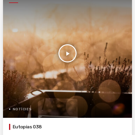
play_arrow
NOTÍCIES
Eutopias 038