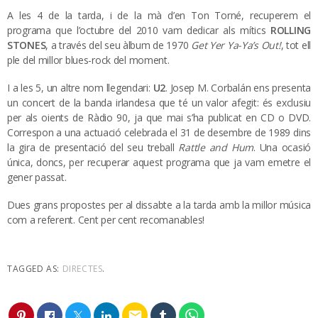
A les 4 de la tarda, i de la mà d’en Ton Torné, recuperem el
programa que l’octubre del 2010 vam dedicar als mítics
ROLLING
STONES
, a través del seu àlbum de 1970
Get Yer Ya-Ya’s Out!
, tot ell
ple del millor blues-rock del moment.
I a les 5, un altre nom llegendari:
U2
. Josep M. Corbalán ens presenta
un concert de la banda irlandesa que té un valor afegit: és exclusiu
per als oients de Ràdio 90, ja que mai s’ha publicat en CD o DVD.
Correspon a una actuació celebrada el 31 de desembre de 1989 dins
la gira de presentació del seu treball
Rattle and Hum
. Una ocasió
única, doncs, per recuperar aquest programa que ja vam emetre el
gener passat.
Dues grans propostes per al dissabte a la tarda amb la millor música
com a referent. Cent per cent recomanables!
TAGGED AS:
DIRECTES
.
email