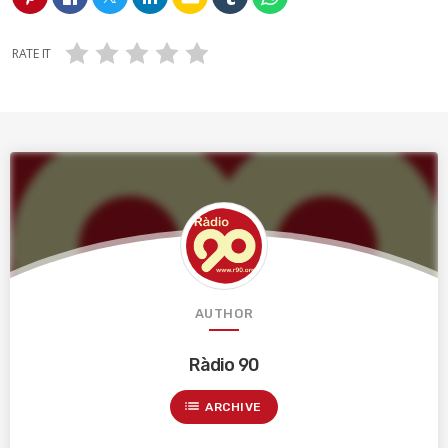
RATE IT
AUTHOR
Ràdio 90
list
ARCHIVE