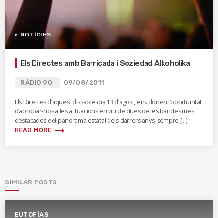
NOTÍCIES
Els Directes amb Barricada i Soziedad Alkoholika
RÀDIO 90
09/08/2011
Els Directes d’aquest dissabte dia 13 d’agost, ens donen l’oportunitat
d’apropar-nos a les actuacions en viu de dues de les bandes més
destacades del panorama estatal dels darrers anys, sempre […]
trending_flat
READ MORE
SIMILAR POSTS
EUTOPÍAS