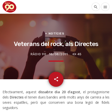
search
menu
NOTÍCIES
Veterans del rock, als Directes
RÀDIO 90
16/08/2011
45
email
share
Efectivament, aquest
dissabte dia 20 d’agost
, el protagonisme
dels
Directes
el tenen dues bandes amb molts anys de carrera a les
seves espatlles, però que conserven una bona legió de fidels
seguidors.