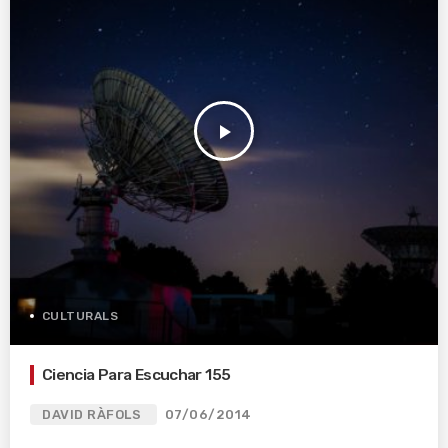
play_arrow
CULTURALS
Ciencia Para Escuchar 155
DAVID RÀFOLS
07/06/2014