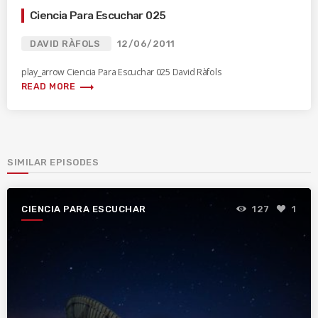
Ciencia Para Escuchar 025
DAVID RÀFOLS
12/06/2011
play_arrow Ciencia Para Escuchar 025 David Ràfols
trending_flat
READ MORE
SIMILAR EPISODES
CIENCIA PARA ESCUCHAR
127
1