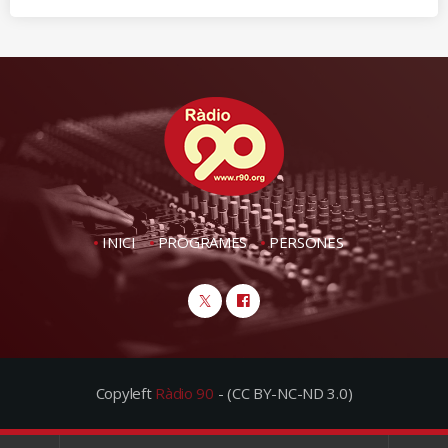
INICI
PROGRAMES
PERSONES
Copyleft
Ràdio 90
- (CC BY-NC-ND 3.0)