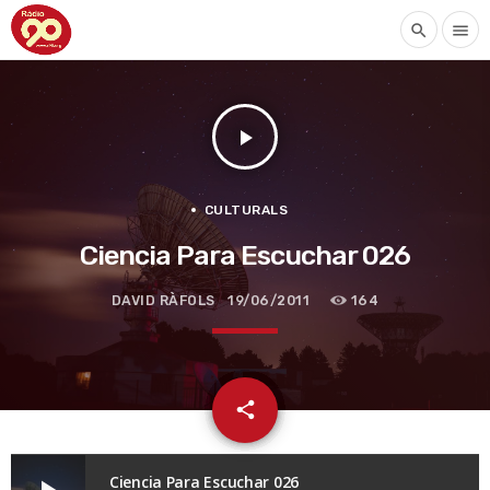
search
menu
play_arrow
CULTURALS
Ciencia Para Escuchar 026
DAVID RÀFOLS
19/06/2011
164
email
share
Ciencia Para Escuchar 026