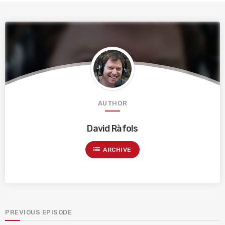
AUTHOR
David Ràfols
list
ARCHIVE
PREVIOUS EPISODE