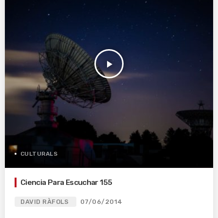
play_arrow
CULTURALS
Ciencia Para Escuchar 155
DAVID RÀFOLS
07/06/2014