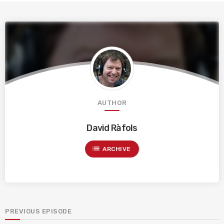
AUTHOR
David Ràfols
list
ARCHIVE
PREVIOUS EPISODE