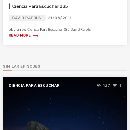
Ciencia Para Escuchar 035
DAVID RÀFOLS
21/08/2011
play_arrow Ciencia Para Escuchar 035 David Ràfols
trending_flat
READ MORE
SIMILAR EPISODES
CIENCIA PARA ESCUCHAR
127
1