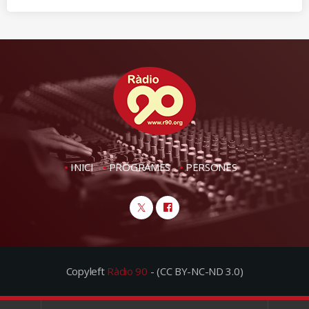
INICI
PROGRAMES
PERSONES
Copyleft
Ràdio 90
- (CC BY-NC-ND 3.0)