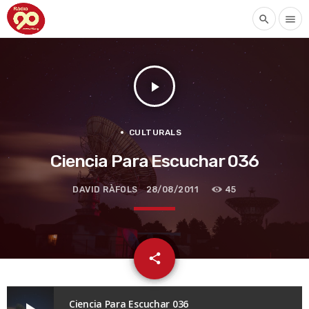
search
menu
play_arrow
CULTURALS
Ciencia Para Escuchar 036
DAVID RÀFOLS
28/08/2011
45
email
share
Ciencia Para Escuchar 036