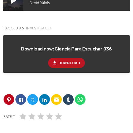
play_arrow
David Ràfols
TAGGED AS:
INVESTIGACIÓ
.
Download now: Ciencia Para Escuchar 036
file_download
DOWNLOAD
email
RATE IT