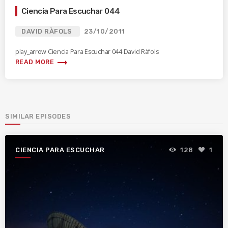
Ciencia Para Escuchar 044
DAVID RÀFOLS
23/10/2011
play_arrow Ciencia Para Escuchar 044 David Ràfols
trending_flat
READ MORE
SIMILAR EPISODES
CIENCIA PARA ESCUCHAR
128
1