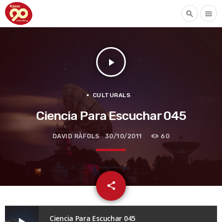
search
menu
play_arrow
CULTURALS
Ciencia Para Escuchar 045
DAVID RÀFOLS
30/10/2011
60
email
share
Ciencia Para Escuchar 045