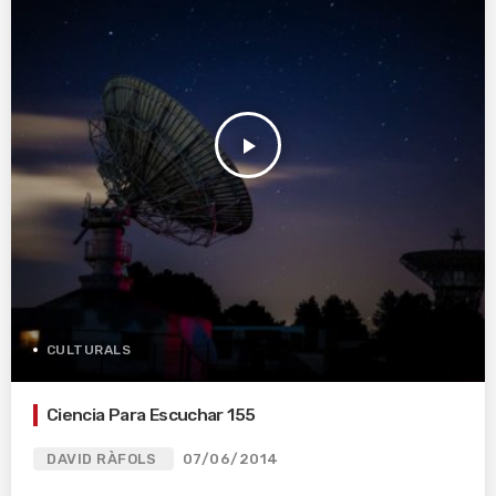
play_arrow
CULTURALS
Ciencia Para Escuchar 155
DAVID RÀFOLS
07/06/2014