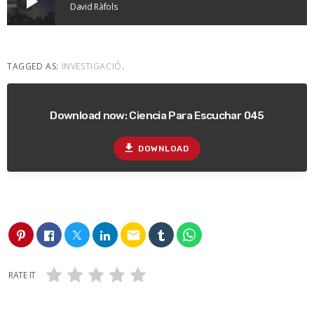
play_arrow
David Ràfols
TAGGED AS:
INVESTIGACIÓ
.
Download now: Ciencia Para Escuchar 045
file_download
DOWNLOAD
email
RATE IT