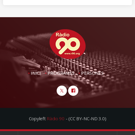
INICI
PROGRAMES
PERSONES
Copyleft
Ràdio 90
- (CC BY-NC-ND 3.0)