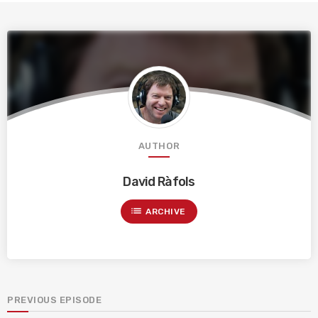
AUTHOR
David Ràfols
list
ARCHIVE
PREVIOUS EPISODE