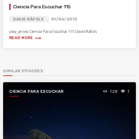
Ciencia Para Escuchar 115
DAVID RÀFOLS
01/06/2013
play_arrow Ciencia Para Escuchar 115 David Ràfols
trending_flat
READ MORE
SIMILAR EPISODES
CIENCIA PARA ESCUCHAR
128
1