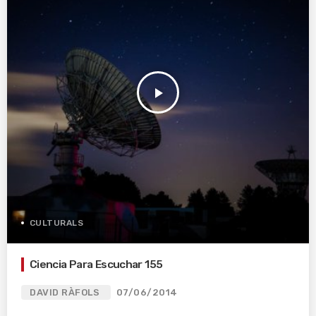
play_arrow
CULTURALS
Ciencia Para Escuchar 155
DAVID RÀFOLS
07/06/2014