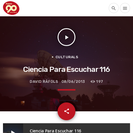
search
menu
play_arrow
CULTURALS
Ciencia Para Escuchar 116
DAVID RÀFOLS
08/06/2013
197
email
share
Ciencia Para Escuchar 116