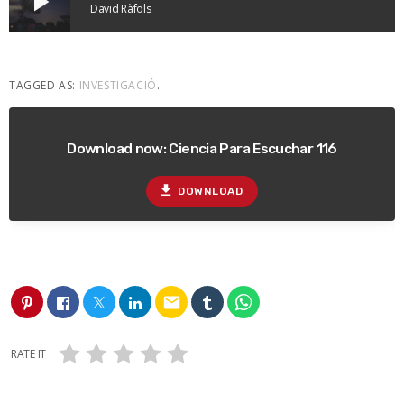
play_arrow
David Ràfols
TAGGED AS:
INVESTIGACIÓ
.
Download now: Ciencia Para Escuchar 116
file_download
DOWNLOAD
email
RATE IT