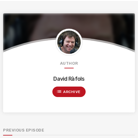
AUTHOR
David Ràfols
list
ARCHIVE
PREVIOUS EPISODE