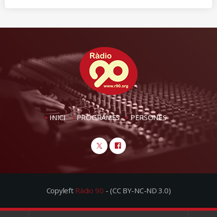
INICI
PROGRAMES
PERSONES
Copyleft
Ràdio 90
- (CC BY-NC-ND 3.0)