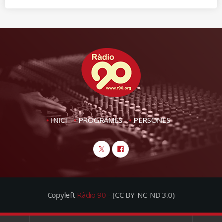
INICI
PROGRAMES
PERSONES
Copyleft
Ràdio 90
- (CC BY-NC-ND 3.0)