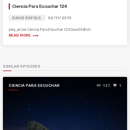
Ciencia Para Escuchar 124
DAVID RÀFOLS
02/11/2013
play_arrow Ciencia Para Escuchar 124 David Ràfols
trending_flat
READ MORE
SIMILAR EPISODES
CIENCIA PARA ESCUCHAR
127
1