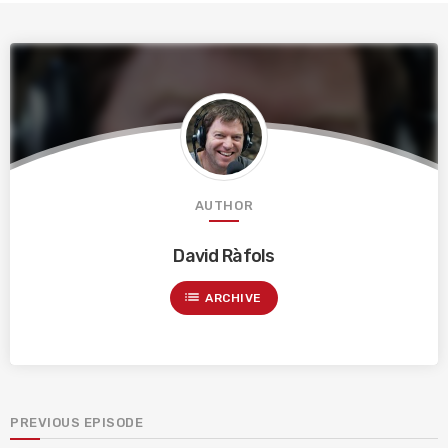
AUTHOR
David Ràfols
list
ARCHIVE
PREVIOUS EPISODE