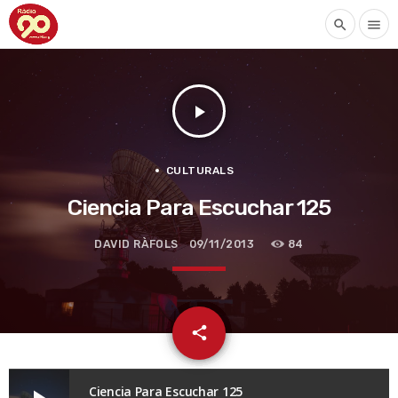
search
menu
play_arrow
CULTURALS
Ciencia Para Escuchar 125
DAVID RÀFOLS
09/11/2013
84
email
share
Ciencia Para Escuchar 125