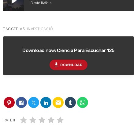
play_arrow
David Ràfols
TAGGED AS:
INVESTIGACIÓ
.
Download now: Ciencia Para Escuchar 125
file_download
DOWNLOAD
email
RATE IT