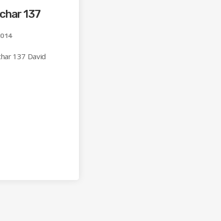
char 137
2014
char 137 David