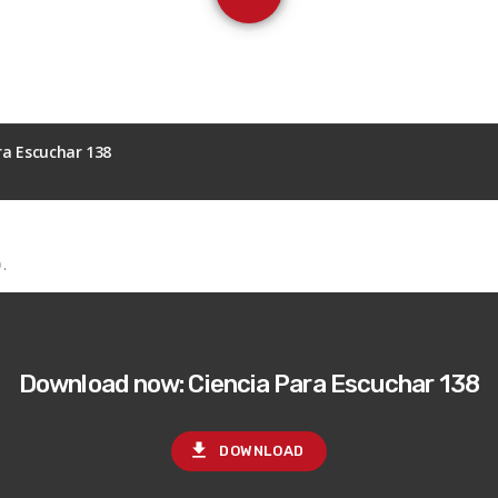
ra Escuchar 138
Ó
.
Download now: Ciencia Para Escuchar 138
file_download
DOWNLOAD