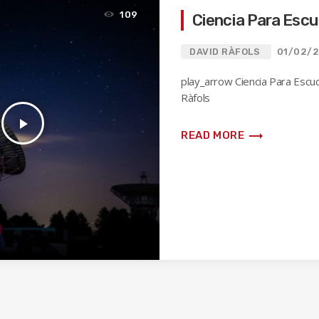
109
Ciencia Para Escu
DAVID RÀFOLS
01/02/
play_arrow Ciencia Para Escu
Ràfols
play_arrow
trending_flat
READ MORE