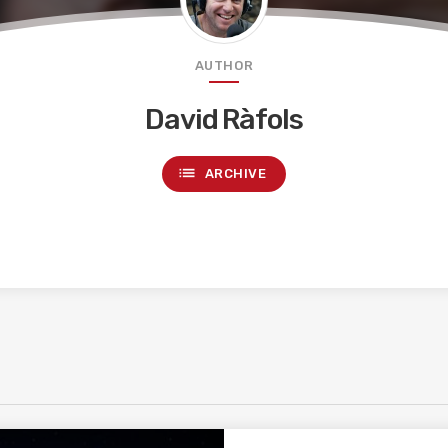
AUTHOR
David Ràfols
list
ARCHIVE