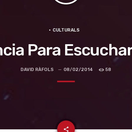
CULTURALS
ncia Para Escuchar
DAVID RÀFOLS
08/02/2014
58
e la ruta de la seda
email
share