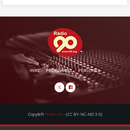
INICI
PROGRAMES
PERSONES
Copyleft
Ràdio 90
- (CC BY-NC-ND 3.0)