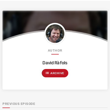
AUTHOR
David Ràfols
list
ARCHIVE
PREVIOUS EPISODE