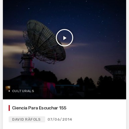
play_arrow
CULTURALS
Ciencia Para Escuchar 155
DAVID RÀFOLS
07/06/2014