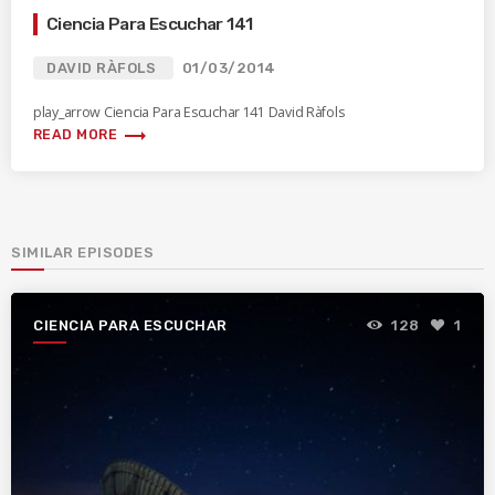
Ciencia Para Escuchar 141
DAVID RÀFOLS
01/03/2014
play_arrow Ciencia Para Escuchar 141 David Ràfols
trending_flat
READ MORE
SIMILAR EPISODES
CIENCIA PARA ESCUCHAR
128
1