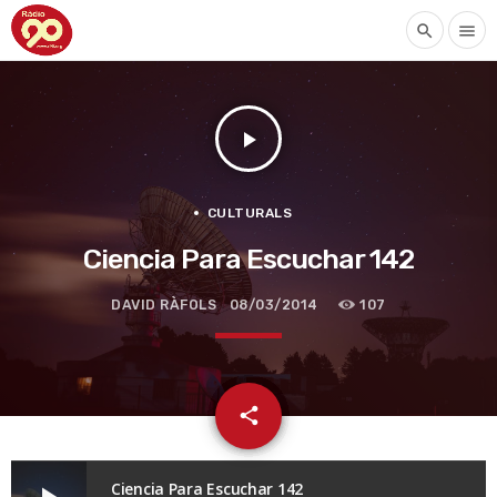
search
menu
play_arrow
CULTURALS
Ciencia Para Escuchar 142
DAVID RÀFOLS
08/03/2014
107
email
share
Ciencia Para Escuchar 142