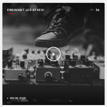
ENDAVANT LES ATXES!
36
play_arrow
ROCK-POP