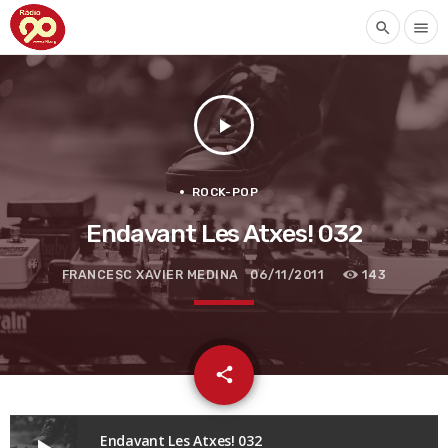
search
menu
play_arrow
ROCK-POP
Endavant Les Atxes! 032
FRANCESC XAVIER MEDINA
06/11/2011
143
email
share
Endavant Les Atxes! 032