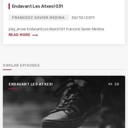
Endavant Les Atxes! 031
FRANCESC XAVIER MEDINA
30/10/2011
play_arrow Endavant Les Atxes! 031 Francesc Xavier Medina
trending_flat
READ MORE
SIMILAR EPISODES
ENDAVANT LES ATXES!
58