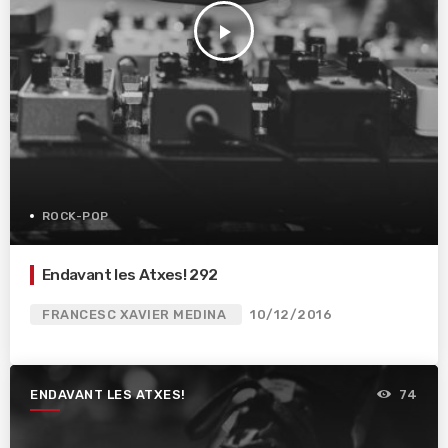
play_arrow
ROCK-POP
Endavant les Atxes! 292
FRANCESC XAVIER MEDINA
10/12/2016
ENDAVANT LES ATXES!
74