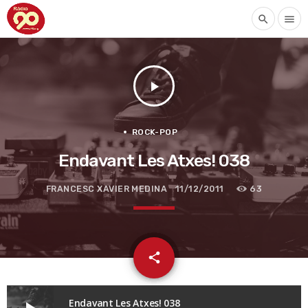
search
menu
play_arrow
ROCK-POP
Endavant Les Atxes! 038
FRANCESC XAVIER MEDINA
11/12/2011
63
email
share
Endavant Les Atxes! 038