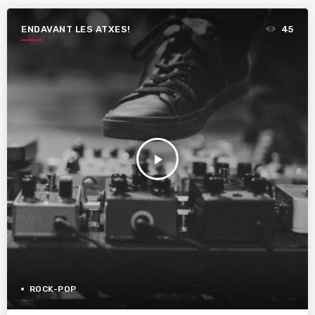
ENDAVANT LES ATXES!
45
play_arrow
ROCK-POP