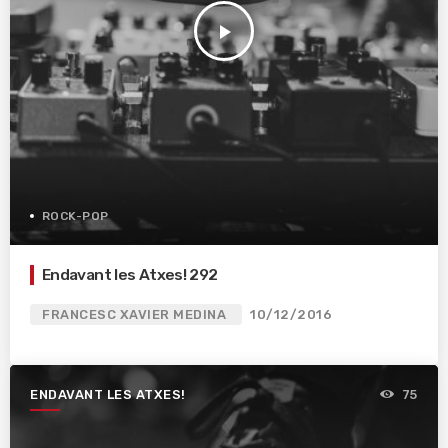
play_arrow
ROCK-POP
Endavant les Atxes! 292
FRANCESC XAVIER MEDINA
10/12/2016
ENDAVANT LES ATXES!
75