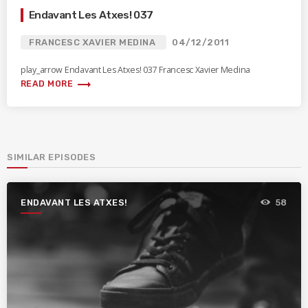
Endavant Les Atxes! 037
FRANCESC XAVIER MEDINA
04/12/2011
play_arrow Endavant Les Atxes! 037 Francesc Xavier Medina
trending_flat
READ MORE
SIMILAR EPISODES
ENDAVANT LES ATXES!
58