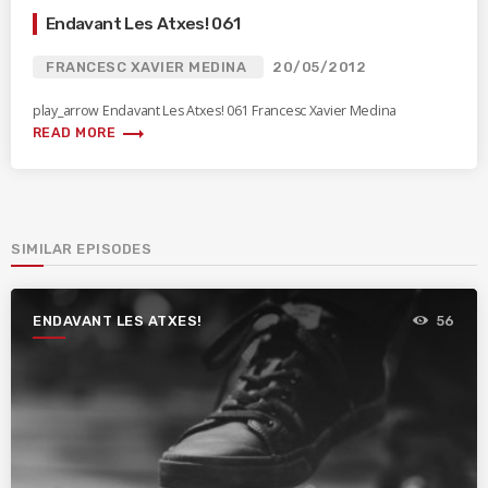
Endavant Les Atxes! 061
FRANCESC XAVIER MEDINA
20/05/2012
play_arrow Endavant Les Atxes! 061 Francesc Xavier Medina
trending_flat
READ MORE
SIMILAR EPISODES
ENDAVANT LES ATXES!
56