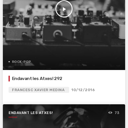
play_arrow
ROCK-POP
Endavant les Atxes! 292
FRANCESC XAVIER MEDINA
10/12/2016
ENDAVANT LES ATXES!
73