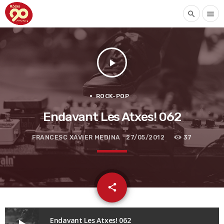
search
menu
play_arrow
ROCK-POP
Endavant Les Atxes! 062
FRANCESC XAVIER MEDINA
27/05/2012
37
email
share
Endavant Les Atxes! 062