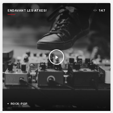
ENDAVANT LES ATXES!
147
play_arrow
ROCK-POP